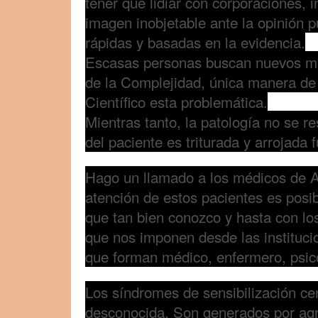
tener que lidiar con corporaciones,
imagen inobjetable ante la opinión p
rápidas y basadas en la evidencia.
Escasas personas buscan nuevos m
de la Complejidad, única manera de
Científico esta problemática.
Mientras tanto, la patología no se r
del paciente es triturada y arrojada 
Hago un llamado a los médicos de A
atención de estos pacientes es posib
que tan bien conozco y hasta con los
que nos imponen desde las instituci
que forman médico, enfermero, psicó
Los síndromes de sensibilización ce
desconocida. Son generados por agr