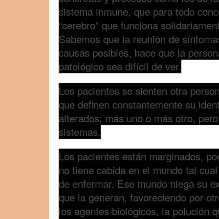
sistema inmune, que para todo conc
“cerebro” que funciona solidariament
Sabemos que la reunión de síntomas
causas posibles, hace que la person
patológico sea difícil de ver.
Los pacientes se sienten otra perso
que definen constantemente su ident
alterados; más uno o más otro, per
sistemas.
Los pacientes están marginados, por
no tiene cabida en el mundo tal cual
de enfermar. Ese mundo niega su ex
que la generan, favoreciendo por otr
los agentes biológicos, la polución q