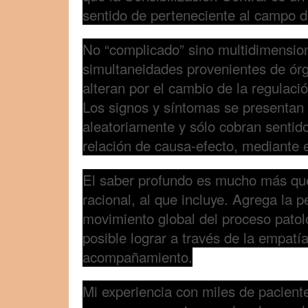
sentido de perteneciente al campo d
No “complicado” sino multidimensio
simultaneidades provenientes de ór
alteran por el cambio de la regulaci
Los signos y síntomas se presentan 
aleatoriamente y sólo cobran sentid
relación de causa-efecto, mediante 
El saber profundo es mucho más qu
racional, al que incluye. Agrega la p
movimiento global del proceso patol
posible lograr a través de la empatía
acompañamiento.
Mi experiencia con miles de pacient