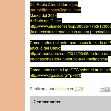
Dr. Pablo Arnold Llamosas
parnoldllamosas@gmail.com
Marzo del 2014
Artículo del Clinic:
http://www.elsevier.es/eop/S0025-7753(13)00
(la dirección de email de la autora principal está
Comentarios del enfermero especializado en 
artículo del Clinic:
http://robertcabre.com/2014/03/05/no-todo-es-
en-ocasiones-es-un-insulto-a-la-inteligencia/
Comentarios de la LigaSFC sobre el artículo de
http://www.ligasfc.org/?p=670
Publicado por
asssem
en
2:25
2 comentarios: