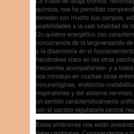
La tríada de fatiga crónica, fibromial
química, nos ha permitido comprend
exceden con mucho sus campos, ext
posibilidades a la casi totalidad de 
Un quiebre energético con caracterís
concurrencia de la tergiversación d
y la disarmonía en el funcionamient
haciéndose claro en las otras patolo
frecuentes acompañantes- y a todos 
nos introdujo en muchas otras enf
inmunológicas, endócrino-metabólica
respiratorias y del sistema nervioso
un sentido característicamente unifi
con el cambio regulatorio central n
Estos síndromes nos están avisando
debe cambiarse. Comprenderlos y tr