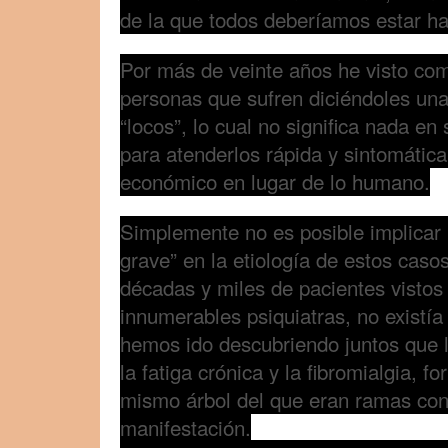
de la que todos deberíamos estar h
Por más de veinte años he visto co
personas que sufren diciéndoles una
“locos”, lo cual no significa nada en
para atenderlos rápida y sintomática
económico en lugar de lo humano.
Simplemente no es posible implicar 
grave” en la etiología de estos casos
décadas y miles de pacientes vistos
innumerables psiquiatras, no existía
hemos ido descubriendo juntos que l
la fatiga crónica y la fibromialgia, 
mismo árbol del que eran ramas con
manifestación.