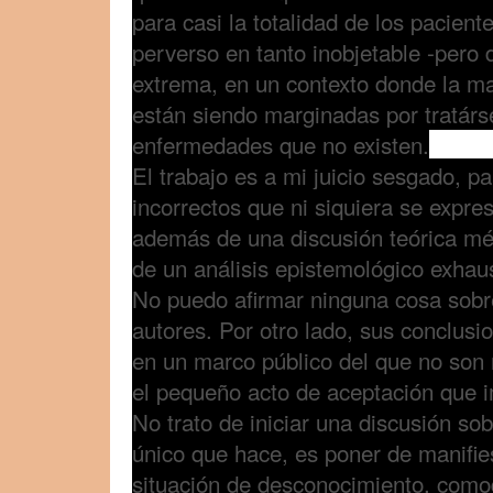
para casi la totalidad de los paciente
perverso en tanto inobjetable -pero
extrema, en un contexto donde la ma
están siendo marginadas por tratárs
enfermedades que no existen.
El trabajo es a mi juicio sesgado, p
incorrectos que ni siquiera se expre
además de una discusión teórica méd
de un análisis epistemológico exhaus
No puedo afirmar ninguna cosa sobre
autores. Por otro lado, sus conclusi
en un marco público del que no son 
el pequeño acto de aceptación que i
No trato de iniciar una discusión sob
único que hace, es poner de manifie
situación de desconocimiento, como