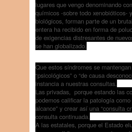
lugares que vengo denominando com
químicos -sobre todo xenobióticos- y
biológicos, forman parte de un bruta
entera ha recibido en forma de poluc
de exigencias distresantes de nuevo
se han globalizado.
Que estos síndromes se mantengan 
“psicológicos” o “de causa desconoci
instancia a nuestras consultas.
Las privadas, porque estando las c
podemos calificar la patología como
alcance” y crear así una “consulta cr
consulta continuada.
A las estatales, porque el Estado el