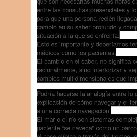
que son necesarias muchas horas de
entre las consultas presenciales y l
para que una persona recién llegad
cambio en su saber profundo y comp
situación a la que se enfrenta.
Esto es importante y deberíamos ten
médicos como los pacientes.
El cambio en el saber, no significa
racionalmente, sino interiorizar y se
cambios multidimensionales que imp
Podría hacerse la analogía entre lo
explicación de cómo navegar y el ten
a una correcta navegación.
El mar o el río son sistemas complej
paciente “se navega” como un barco 
el caso clínico a través del tiempo, 