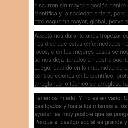
discurren sin mayor objeción dentro
científica y la sociedad entera, por
otro esquema mayor, global, pervers
Aceptamos durante años tropezar c
nos dice que estas enfermedades no
locos, o en los mejores casos se no
se nos deja librados a nuestra suert
Luego, cuando en la impunidad de es
contradicciones en lo científico, pr
arreglando lo técnico se arreglase la
Tenemos miedo. Y no es en vano. 
castigados y hasta los mismos a lo
ayudar, es muy posible que se ponga
Porque el castigo social es grande 