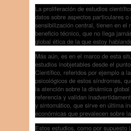
La proliferación de estudios científi
datos sobre aspectos particulares o 
sensibilización central, tienen en el
beneficio técnico, que no llega jamás
global ética de la que estoy habland
Más aún, es en el marco de esta sit
estudios inobjetables desde el punto
Científico, referidos por ejemplo a l
psicológicos de estos síndromes, q
la atención sobre la dinámica global
referencia y validan inadvertidamen
y sintomático, que sirve en última i
económicas que prevalecen sobre l
Estos estudios, como por supuesto l