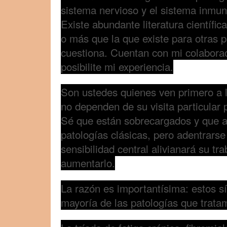
sistema nervioso y el sistema inmun
Existe abundante literatura científic
o más que la que existe para otras 
cuestiona. Cuentan con mi colaborac
posibilite mi experiencia.
Son ustedes quienes ven primero a l
no dependen de su visita particular 
Sé que están sobrecargados y que a
patologías clásicas, pero adentrars
sensibilidad central alivianará su tr
aumentarlo.
La razón es importantísima: estos s
mayoría de las patologías que trata