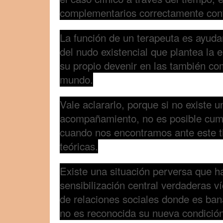
complementarios correctamente cont
La función de un terapeuta es ayuda
del nudo existencial que plantea la
su propio devenir en las también co
mundo.
Vale aclararlo, porque si no existe 
acompañamiento, no es posible cump
cuando nos encontramos ante este t
teóricas.
Existe una situación perversa que h
sensibilización central verdaderas v
de relaciones sociales donde es ban
no es reconocida su nueva condición