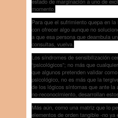
estado de marginación a uno de exclu
momento.
Para que el sufrimiento quepa en la
con ofrecer algo aunque no solucion
a que esa persona que deambula una
consultas, vuelva.
Los síndromes de sensibilización cen
“psicológicos”; no más que cualquie
que algunos pretenden validar como 
psicológico, no es más que la tergiv
de los lógicos síntomas que ante la 
no-reconocimiento, desarrollan esto
Más aún, como una matriz que lo pen
elementos de orden tangible -no ya 