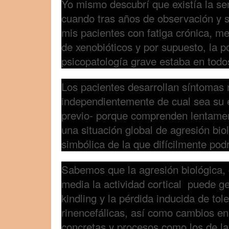
Yo mismo descubrí que existía la sen
cuando tras años de observación y 
mis pacientes con fatiga crónica, me
de xenobióticos y por supuesto, la p
psicopatología grave estaba en todo
Los pacientes desarrollan síntomas r
independientemente de cual sea su 
previo- porque comprenden lentamen
una situación global de agresión bio
simbólica de la que difícilmente podr
Sabemos que la agresión biológica,
media la actividad cortical puede 
kindling y la pérdida inducida de tol
rinencefálicas, así como cambios en 
concretas y procesos como los de la