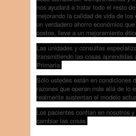
nos ayudará a tratar todo el resto d
mejorando la calidad de vida de los
un verdadero ahorro económico que
costos, lleve a un mejoramiento étic
Las unidades y consultas especializ
transmitiendo las cosas aprendidas 
Primaria.
Sólo ustedes están en condiciones 
razones que operan más allá de lo ex
realmente sustentan el modelo actua
Los pacientes confían en nosotros 
cambiar las cosas.