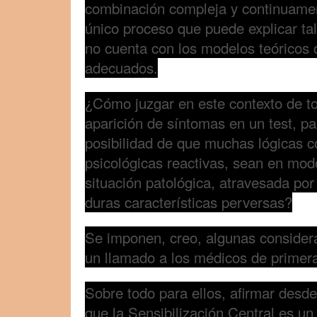
combinación compleja y continuame
único proceso que puede explicar tal
no cuenta con los modelos teóricos
adecuados.
¿Cómo juzgar en este contexto de tot
aparición de síntomas en un test, par
posibilidad de que muchas lógicas 
psicológicas reactivas, sean en mod
situación patológica, atravesada por
duras características perversas?
Se imponen, creo, algunas consider
un llamado a los médicos de primera
Sobre todo para ellos, afirmar desd
que la Sensibilización Central es un