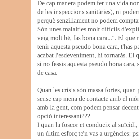
De cap manera podem fer una vida nor
de les inspeccions sanitàries), ni pode
perquè senzillament no podem comptar
Són unes malalties molt difícils d'explic
veig molt bé, fas bona cara...". El que 
tenir aquesta pseudo bona cara, t'has pass
acabat l'esdeveniment, hi tornaràs. El
si no fessis aquesta pseudo bona cara, 
de casa.
Quan les crisis són massa fortes, quan po
sense cap mena de contacte amb el món 
amb la gent, com podem pensar decent
opció interessant???
I quan la foscor et condueix al suïcidi, 
un últim esforç te'n vas a urgències: ps