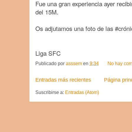
Fue una gran experiencia ayer recibi
del 15M.
Os adjutamos una foto de las #crónic
Liga SFC
Publicado por
asssem
en
9:34
No hay com
Entradas más recientes
Página prin
Suscribirse a:
Entradas (Atom)