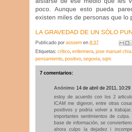
aislarse de ese medio que les v
poco. Aunque esto pueda parec
existen miles de personas que lo 
LA GRAVEDAD DE UN SÓLO PUN
Publicado por
asssem
en
8:37
Etiquetas:
crítico
,
enfermera
,
jose manuel chia
pensamiento
,
positivo
,
segovia
,
sqm
7 comentarios:
Anónimo
14 de abril de 2011, 10:29
estoy de acuerdo con los 2 articul
ICAM me digeron, entre otras cosa
positivos y podria volver a trabajar
importantes sentimientos de culpa.
base de información, se conviertier
ahora culpo la dejadez i incompe