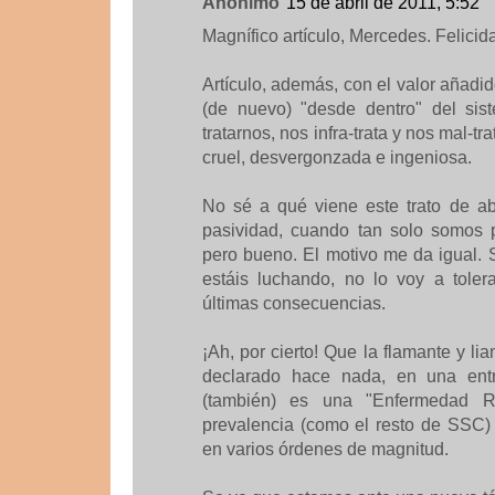
Anónimo
15 de abril de 2011, 5:52
Magnífico artículo, Mercedes. Felicid
Artículo, además, con el valor añadid
(de nuevo) "desde dentro" del sist
tratarnos, nos infra-trata y nos mal-t
cruel, desvergonzada e ingeniosa.
No sé a qué viene este trato de a
pasividad, cuando tan solo somos 
pero bueno. El motivo me da igual. 
estáis luchando, no lo voy a toler
últimas consecuencias.
¡Ah, por cierto! Que la flamante y lia
declarado hace nada, en una entre
(también) es una "Enfermedad 
prevalencia (como el resto de SSC) 
en varios órdenes de magnitud.