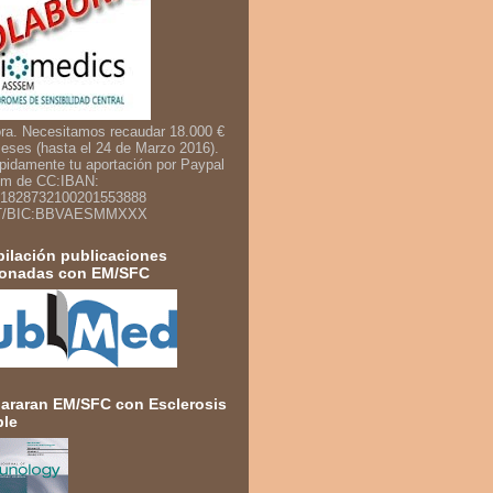
ra. Necesitamos recaudar 18.000 €
eses (hasta el 24 de Marzo 2016).
pidamente tu aportación por Paypal
um de CC:IBAN:
1828732100201553888
T/BIC:BBVAESMMXXX
ilación publicaciones
ionadas con EM/SFC
raran EM/SFC con Esclerosis
ple