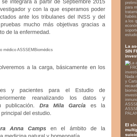
 se integrará a partir de Septiembre 2015
prelim
para m
nvestigador y con la que esperamos poder
tratam
ctados ante los tribulanes del INSS y del
habéis
a los 
pruebas mucho más objetivas gracias a
econó
soport
to de la enfermedad.
estudi
La a
ro médico ASSSEMBiomédics
SIN F
inves
volveremos a la carga, básicamente en los
Nada m
y Cart
recaud
les y pacientes para el Estudio de
bioméd
invest
eriormente reanalizando los datos y
inmun
ASSSE
u publicación.
Dra Mila García
es la
ASSSE
principal del estudio.
PALAN
El sí
ra Anna Camps
en el ámbito de la
multi
suici
la medicina natural y homeopatía.