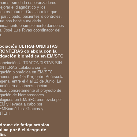
inares, sin duda esperanzadores
ejorar el diagnóstico y los
ientos futuros. Gracias a los que
 participado, pacientes o controles,
que nos habéis ayudado
micamente o simplemente dándonos
e. José Luis Rivas coordinador del
o.
sociación ULTRAFONDISTAS
RONTERAS colabora con la
tigación biomédica en EM/SFC
enos que 425 Km, entre Peñíscola
agena, entre el 4 al 12 de Junio. La
ación irá a la investigación
ica, concretamente al proyecto de
igación de biomarcadores
ológicos en EM/SFC promovida por
M y llevada a cabo por
MBiomédics. Gracias y
TE!!!
ndrome de fatiga crónica
plica por 6 el riesgo de
dio.