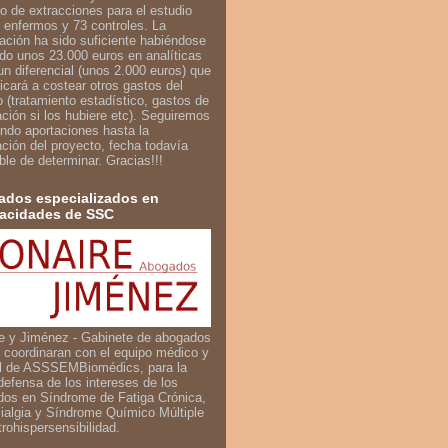
o de extracciones para el estudio
 enfermos y 73 controles. La
iación ha sido suficiente habiéndose
do unos 23.000 euros en analíticas
un diferencial (unos 2.000 euros) que
icará a costear otros gastos del
o (tratamiento estadístico, gastos de
ación si los hubiere etc). Seguiremos
ndo aportaciones hasta la
zación del proyecto, fecha todavía
ble de determinar. Gracias!!!
dos especializados en
acidades de SSC
e y Jiménez - Gabinete de abogados
 coordinaran con el equipo médico y
al de ASSSEMBiomédics, para la
defensa de los intereses de los
dos en Síndrome de Fatiga Crónica,
ialgia y Síndrome Químico Múltiple
trohispersensibilidad.