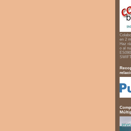
Colabo
en 2 m
Haz rá
o al n
ES090
SWIF
Recop
relac
Compa
Múlti