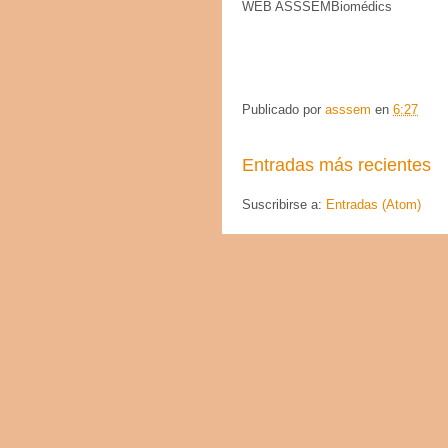
WEB ASSSEMBiomédics
Publicado por
asssem
en
6:27
Entradas más recientes
Suscribirse a:
Entradas (Atom)