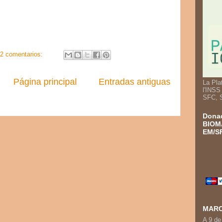
2 comentarios:
Página principal
Entradas antiguas
La Pla
l'INSS
SFC, 
Donac
BIOM
EM/SF
MARC
A 9 de