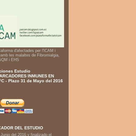
taforma d'afectades per l'ICAM i
 amb les malaltes de Fibromialgia,
SQM i EHS
iones Estudio
ARCADORES INMUNES EN
C - Plazo 31 de Mayo del 2016
ADOR DEL ESTUDIO
 Junio del 2016 y finalizado el