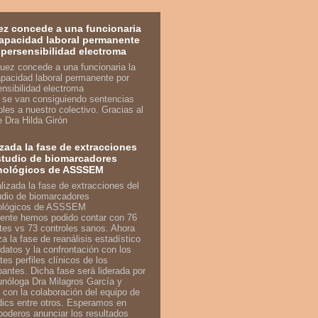
ez concede a una funcionaria
capacidad laboral permanente
ipersensibilidad electroma
n se van consiguiendo sentencias
bles a nuestro colectivo. Gracias al
je Dra Hilda Girón
izada la fase de extracciones
studio de biomarcadores
nológicos de ASSSEM
ente hemos podido contar con 76
tes vs 73 controles sanos. Ahora
a la fase de reanálisis estadístico
 datos y la confrontación con los
tes perfiles clínicos de los
ipantes. Dicha fase será liderada por
unóloga Dra Milagros García y
 con la colaboración del equipo de
ics entre otros. Esperamos en
poderos anunciar los resultados