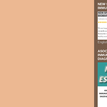
NEW 
IMMU
Englis
ASOC
INMU
DIAG