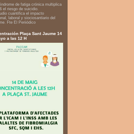
udio cuantifica el impacto
nal, laboral y siociosantiario del
me. Fte El Periiódico
ntración Plaça Sant Jaume 14
yo a las 12 H