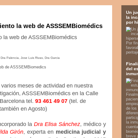
Un ju
la in
por h
miento la web de ASSSEMBiomédics
to la web de ASSSEMBiomédics
Por fi
favora
perita
Dra Palencia, Jose Luis Rivas, Dra Garcia
Final
eb de ASSSEMBiomedics
del e
inmu
varios meses de actividad en nuestra
stigación, ASSSEMBiomédics en la Calle
Finalm
pacien
Barcelona tel.
93 461 49 07
(tel. de
empiez
o también en Agosto)
de los
diferen
partic
la inm
ncorporado la
Dra Elisa Sánchez
, médico y
cuenta
ilda Girón
, experta en
medicina judicial y
bioméd
breve 