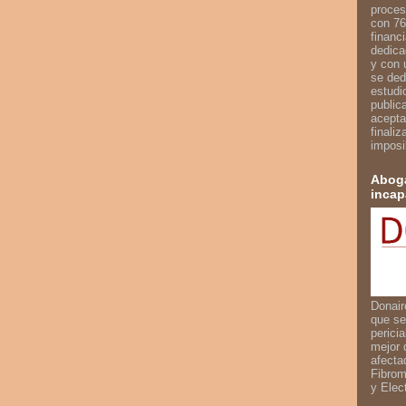
proces
con 76
financ
dedica
y con 
se ded
estudi
public
acepta
finali
imposi
Aboga
incap
Donair
que se
perici
mejor 
afecta
Fibrom
y Elec