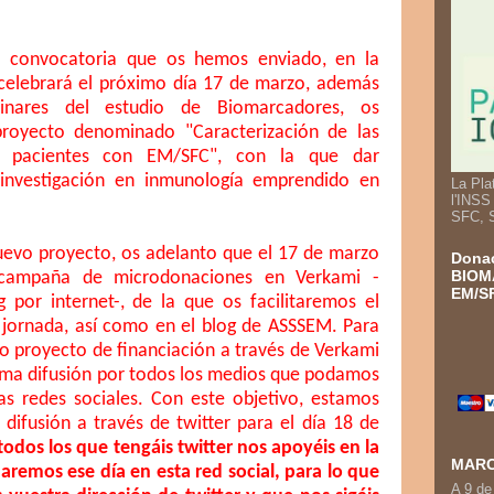
 convocatoria que os hemos enviado, en la
celebrará el próximo día 17 de marzo, además
minares del estudio de Biomarcadores, os
royecto denominado "Caracterización de las
n pacientes con EM/SFC", con la que dar
investigación en inmunología emprendido en
La Pla
l'INSS
SFC, 
nuevo proyecto, os adelanto que el 17 de marzo
Donac
BIOM
 campaña de microdonaciones en Verkami -
EM/SF
por internet-, de la que os facilitaremos el
 jornada, así como en el blog de ASSSEM. Para
ro proyecto de financiación a través de Verkami
ima difusión por todos los medios que podamos
las redes sociales. Con este objetivo, estamos
fusión a través de twitter para el día 18 de
odos los que tengáis twitter nos apoyéis en la
MARC
remos ese día en esta red social, para lo que
A 9 de