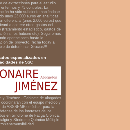
o de extracciones para el estudio
 enfermos y 73 controles. La
iación ha sido suficiente habiéndose
do unos 23.000 euros en analíticas
un diferencial (unos 2.000 euros) que
icará a costear otros gastos del
o (tratamiento estadístico, gastos de
ación si los hubiere etc). Seguiremos
ndo aportaciones hasta la
zación del proyecto, fecha todavía
ble de determinar. Gracias!!!
dos especializados en
acidades de SSC
e y Jiménez - Gabinete de abogados
 coordinaran con el equipo médico y
al de ASSSEMBiomédics, para la
defensa de los intereses de los
dos en Síndrome de Fatiga Crónica,
ialgia y Síndrome Químico Múltiple
trohispersensibilidad.