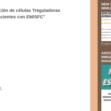
NEW 
IMMU
ción de células Treguladoras
acientes con EM/SFC"
Englis
ASOC
INMU
DIAG
!,