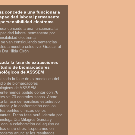
ez concede a una funcionaria
capacidad laboral permanente
ipersensibilidad electroma
n se van consiguiendo sentencias
bles a nuestro colectivo. Gracias al
je Dra Hilda Girón
izada la fase de extracciones
studio de biomarcadores
nológicos de ASSSEM
ente hemos podido contar con 76
tes vs 73 controles sanos. Ahora
a la fase de reanálisis estadístico
 datos y la confrontación con los
tes perfiles clínicos de los
ipantes. Dicha fase será liderada por
unóloga Dra Milagros García y
 con la colaboración del equipo de
ics entre otros. Esperamos en
poderos anunciar los resultados