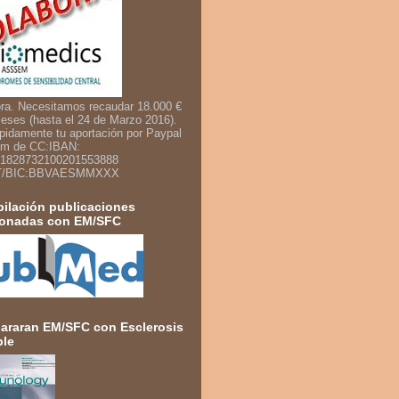
ra. Necesitamos recaudar 18.000 €
eses (hasta el 24 de Marzo 2016).
pidamente tu aportación por Paypal
um de CC:IBAN:
1828732100201553888
T/BIC:BBVAESMMXXX
ilación publicaciones
ionadas con EM/SFC
raran EM/SFC con Esclerosis
ple