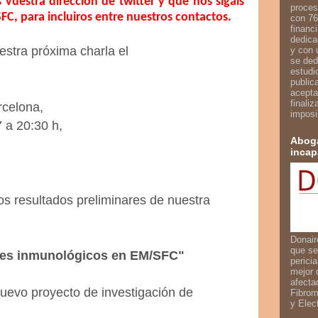
s vuestra dirección de twitter y que nos sigáis
proces
, para incluiros entre nuestros contactos.
con 76
financ
dedica
estra próxima charla el
y con 
se ded
estudi
public
acepta
finali
rcelona,
imposi
7 a 20:30 h,
Aboga
incap
s resultados preliminares de nuestra
Donair
que se
es inmunológicos en EM/SFC"
perici
mejor 
afecta
nuevo proyecto de investigación de
Fibrom
y Elec