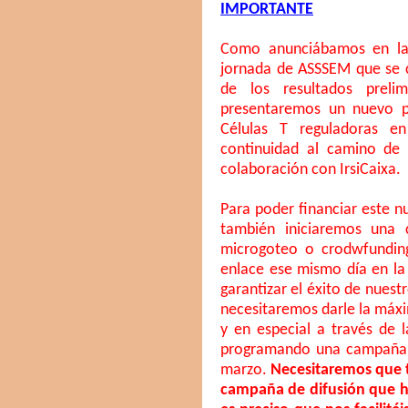
IMPORTANTE
Como anunciábamos en la
jornada de ASSSEM que se 
de los resultados preli
presentaremos un nuevo p
Células T reguladoras e
continuidad al camino de 
colaboración con IrsiCaixa.
Para poder financiar este 
también iniciaremos una
microgoteo o crodwfunding 
enlace ese mismo día en la
garantizar el éxito de nuest
necesitaremos darle la máx
y en especial a través de 
programando una campaña di
marzo.
Necesitaremos que t
campaña de difusión que ha