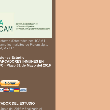
taforma d'afectades per l'ICAM i
 amb les malaltes de Fibromialgia,
SQM i EHS
iones Estudio
ARCADORES INMUNES EN
C - Plazo 31 de Mayo del 2016
ADOR DEL ESTUDIO
 Junio del 2016 y finalizado el