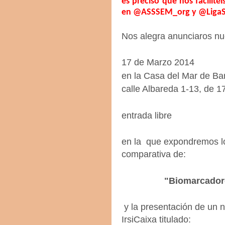
es preciso que nos facilitéi
en @ASSSEM_org y @LigaSFC
Nos alegra anunciaros nu
17 de Marzo 2014
en la Casa del Mar de Ba
calle Albareda 1-13, de 1
entrada libre
en la que expondremos lo
comparativa de:
"Biomarcador
y la presentación de un 
IrsiCaixa titulado: