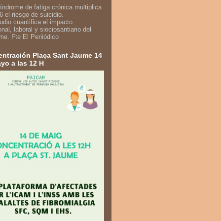
udio cuantifica el impacto
nal, laboral y siociosantiario del
me. Fte El Periiódico
ntración Plaça Sant Jaume 14
yo a las 12 H