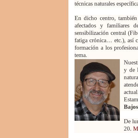
técnicas naturales específic
En dicho centro, también
afectados y familiares 
sensibilización central (F
fatiga crónica… etc.), así
formación a los profesiona
tema.
Nuestr
y de 
natura
atend
actual
Estam
Bajos
De lu
20.
M