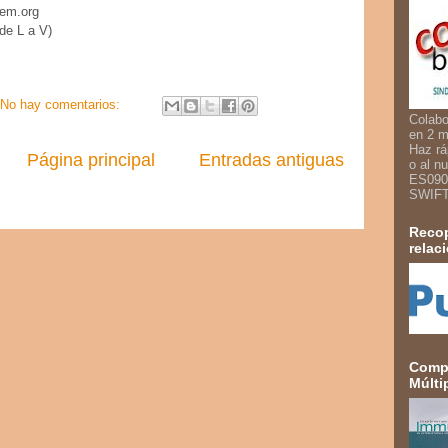
em.org
de L a V)
No hay comentarios:
Colabo
en 2 m
Haz rá
Página principal
Entradas antiguas
o al n
ES090
SWIF
Recop
relac
Compa
Múlti