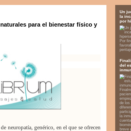
Un ju
la in
por h
naturales para el bienestar físico y
Por fi
favora
perita
Final
del e
inmu
Finalm
pacien
empiez
de los
diferen
partic
la inm
cuenta
bioméd
 de neuropatía, genérico, en el que se ofrecen
breve 