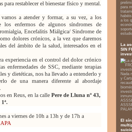
as para restablecer el bienestar físico y mental.
prelim
para m
tratam
habéis
 vamos a atender y formar, a su vez, a los
a los 
de los enfermos de algunos síndromes de
econó
soport
ibromialgia, Encefalitis Miálgica/ Sindrome de
estudi
 como dolores crónicos, a la vez que daremos
La a
les del ámbito de la salud, interesados en el
SIN F
inves
a experiencia en el control del dolor crónico
las enfermedades de SSC, mediante terapias
les y dietéticas, nos ha llevado a entenderlo y
Nada m
y Cart
erlo de una manera diferente al abordaje
recaud
.
bioméd
invest
os en Reus, en la calle
Pere de Lluna nº 43,
inmun
ASSSE
 1ª.
ASSSE
PALAN
nes a viernes de 10h a 13h y de 17h a
El sí
APA
multi
suici