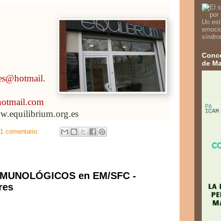
Un est
emocio
síndro
Conce
de Ma
es@hotmail.
hotmail.com
.equilibrium.org.es
1 comentario:
MUNOLÓGICOS en EM/SFC -
res