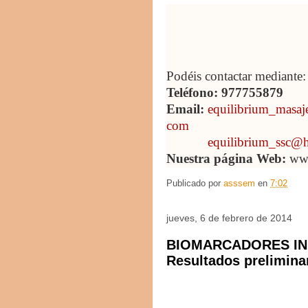
Podéis contactar mediante:
Teléfono: 977755879
Email:
equilibrium_masaj
com
equilibrium_ssc@
Nuestra página Web:
www
Publicado por
asssem
en
7:02
jueves, 6 de febrero de 2014
BIOMARCADORES IN
Resultados prelimina