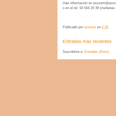
más información en
asssem@asss
o en el tel. 93 564 20 38 (mañanas 
Publicado por
asssem
en
2:25
Entradas más recientes
Suscribirse a:
Entradas (Atom)