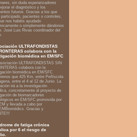
inares, sin duda esperanzadores
ejorar el diagnóstico y los
ientos futuros. Gracias a los que
 participado, pacientes o controles,
que nos habéis ayudado
micamente o simplemente dándonos
e. José Luis Rivas coordinador del
o.
sociación ULTRAFONDISTAS
RONTERAS colabora con la
tigación biomédica en EM/SFC
enos que 425 Km, entre Peñíscola
agena, entre el 4 al 12 de Junio. La
ación irá a la investigación
ica, concretamente al proyecto de
igación de biomarcadores
ológicos en EM/SFC promovida por
M y llevada a cabo por
MBiomédics. Gracias y
TE!!!
ndrome de fatiga crónica
plica por 6 el riesgo de
dio.