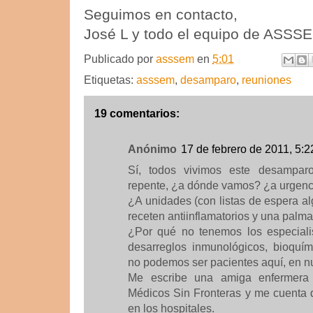
Seguimos en contacto,
José L y todo el equipo de ASS
Publicado por
asssem
en
5:01
Etiquetas:
asssem
,
desamparo
,
reuniones
19 comentarios:
Anónimo
17 de febrero de 2011, 5:2
Sí, todos vivimos este desampa
repente, ¿a dónde vamos? ¿a urgenci
¿A unidades (con listas de espera a
receten antiinflamatorios y una palma
¿Por qué no tenemos los especiali
desarreglos inmunológicos, bioquím
no podemos ser pacientes aquí, en n
Me escribe una amiga enfermer
Médicos Sin Fronteras y me cuenta d
en los hospitales.