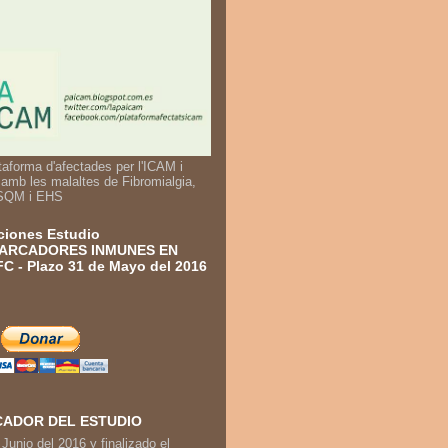
taforma d'afectades per l'ICAM i
 amb les malaltes de Fibromialgia,
SQM i EHS
iones Estudio
ARCADORES INMUNES EN
C - Plazo 31 de Mayo del 2016
ADOR DEL ESTUDIO
 Junio del 2016 y finalizado el