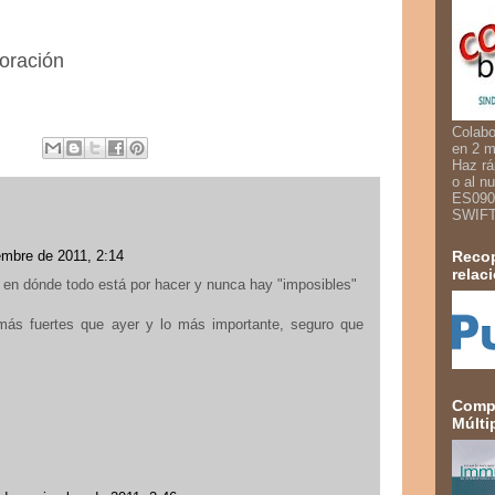
boración
Colabo
en 2 m
Haz rá
o al n
ES090
SWIF
embre de 2011, 2:14
Recop
relac
" en dónde todo está por hacer y nunca hay "imposibles"
ás fuertes que ayer y lo más importante, seguro que
Compa
Múlti