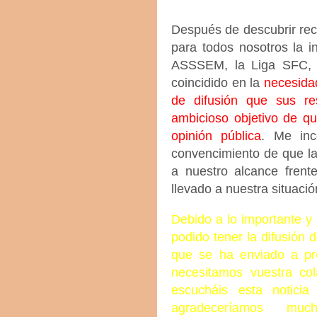
Después de descubrir reci
para todos nosotros la 
ASSSEM, la Liga SFC, 
coincidido en la
necesida
de difusión que sus re
ambicioso objetivo de qu
opinión pública
. Me inc
convencimiento de que l
a nuestro alcance fren
llevado a nuestra situaci
Debido a lo importante y 
podido tener la difusión 
que se ha enviado a pr
necesitamos vuestra co
escucháis esta notici
agradeceríamos m