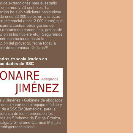
o de extracciones para el estudio
 enfermos y 73 controles. La
iación ha sido suficiente habiéndose
do unos 23.000 euros en analíticas
un diferencial (unos 2.000 euros) que
icará a costear otros gastos del
o (tratamiento estadístico, gastos de
ación si los hubiere etc). Seguiremos
ndo aportaciones hasta la
zación del proyecto, fecha todavía
ble de determinar. Gracias!!!
dos especializados en
acidades de SSC
e y Jiménez - Gabinete de abogados
 coordinaran con el equipo médico y
al de ASSSEMBiomédics, para la
defensa de los intereses de los
dos en Síndrome de Fatiga Crónica,
ialgia y Síndrome Químico Múltiple
trohispersensibilidad.