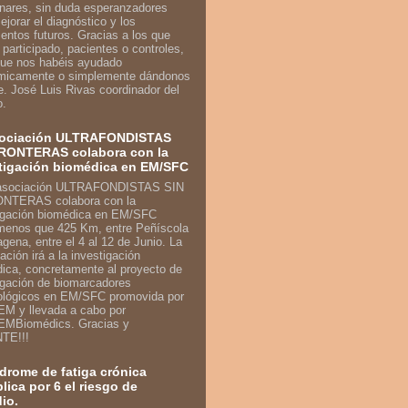
inares, sin duda esperanzadores
ejorar el diagnóstico y los
ientos futuros. Gracias a los que
 participado, pacientes o controles,
que nos habéis ayudado
micamente o simplemente dándonos
e. José Luis Rivas coordinador del
o.
sociación ULTRAFONDISTAS
RONTERAS colabora con la
tigación biomédica en EM/SFC
enos que 425 Km, entre Peñíscola
agena, entre el 4 al 12 de Junio. La
ación irá a la investigación
ica, concretamente al proyecto de
igación de biomarcadores
ológicos en EM/SFC promovida por
M y llevada a cabo por
MBiomédics. Gracias y
TE!!!
ndrome de fatiga crónica
plica por 6 el riesgo de
dio.