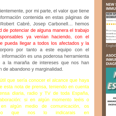
NEW 
IMMU
entemente, por mi parte, el valor que tiene
información contenida en estas páginas de
Robert Cabré, Josep Carbonell… hemos
d de potenciar de alguna manera el trabajo
sponsables ya venían haciendo, con el
e pueda llegar a todos los afectados y la
Englis
orporo por tanto a este equipo con el
ASOC
a información es una poderosa herramienta
INMU
te a la maraña de intereses que nos han
DIAG
ón de abandono y marginalidad.
útil que sería conocer el alcance que haya
de esta nota de prensa, teniendo en cuenta
ensa diaria, radio y TV de toda España,
laboración: si en algún momento leéis o
a en algún medio de comunicación, os
ucho que nos lo indicarais en