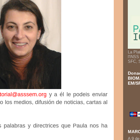
La Pla
l'INSS
SFC, 
Donac
BIOM
EM/SF
itorial@asssem.org
y a él le podeis enviar
 los medios, difusión de noticias, cartas al
 palabras y directrices que Paula nos ha
MARC
A 9 de