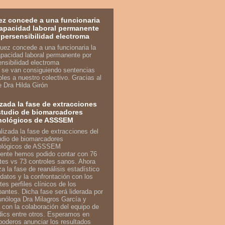
ez concede a una funcionaria
capacidad laboral permanente
ipersensibilidad electroma
n se van consiguiendo sentencias
bles a nuestro colectivo. Gracias al
je Dra Hilda Girón
izada la fase de extracciones
studio de biomarcadores
nológicos de ASSSEM
ente hemos podido contar con 76
tes vs 73 controles sanos. Ahora
a la fase de reanálisis estadístico
 datos y la confrontación con los
tes perfiles clínicos de los
ipantes. Dicha fase será liderada por
unóloga Dra Milagros García y
 con la colaboración del equipo de
ics entre otros. Esperamos en
poderos anunciar los resultados