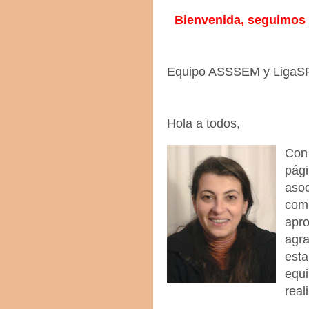
Bienvenida, seguimos t
Equipo ASSSEM y LigaS
Hola a todos,
Con
pág
asoc
com
apro
agr
est
equi
real