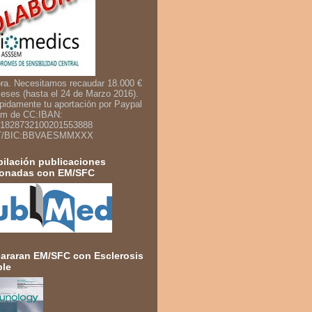
ra. Necesitamos recaudar 18.000 €
eses (hasta el 24 de Marzo 2016).
pidamente tu aportación por Paypal
um de CC:IBAN:
1828732100201553888
T/BIC:BBVAESMMXXX
ilación publicaciones
ionadas con EM/SFC
raran EM/SFC con Esclerosis
ple