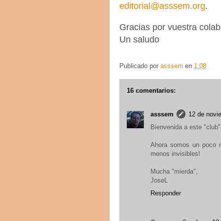
editorial@asssem.org
.
Gracias por vuestra cola
Un saludo
Publicado por
asssem
en
1:08
16 comentarios:
asssem
12 de novi
Bienvenida a este "club
Ahora somos un poco m
menos invisibles!
Mucha "mierda",
JoseL
Responder