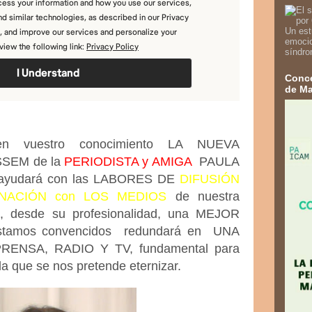
Un est
emocio
síndro
Conce
de Ma
en vuestro conocimiento LA NUEVA
SEM de la
PERIODISTA y AMIGA
PAULA
ayudará con las LABORES DE
DIFUSIÓN
NACIÓN con LOS MEDIOS
de nuestra
os, desde su profesionalidad, una MEJOR
tamos convencidos redundará en UNA
ENSA, RADIO Y TV, fundamental para
la que se nos pretende eternizar.