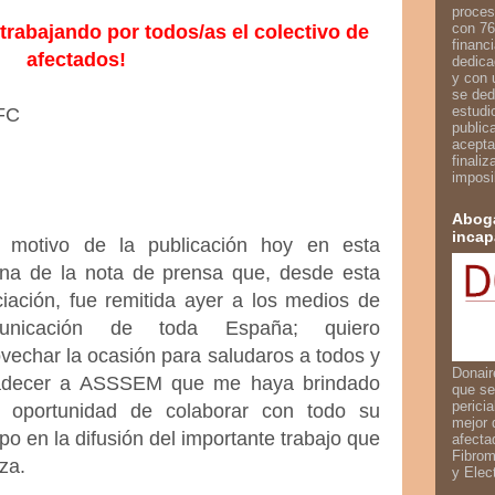
proces
con 76
rabajando por todos/as el colectivo de
financ
afectados!
dedica
y con 
se ded
estudi
FC
public
acepta
finali
imposi
Aboga
incap
 motivo de la publicación hoy en esta
ina de la nota de prensa que, desde esta
iación, fue remitida ayer a los medios de
unicación de toda España; quiero
vechar la ocasión para saludaros a todos y
Donair
adecer a ASSSEM que me haya brindado
que se
perici
a oportunidad de colaborar con todo su
mejor 
po en la difusión del importante trabajo que
afecta
Fibrom
iza.
y Elec