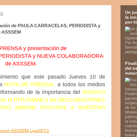
Un ju
11
la in
por h
ación de PAULA CARRACELAS, PERIODISTA y
e ASSSEM
Por fi
favora
PRENSA y presentación de
perita
PERIODISTA y NUEVA COLABORADORA
de ASSSEM.
Final
del e
inmu
cimiento que este pasado Jueves 10 de
na
NOTA DE PRENSA
a todos los medios
 informando de la importancia del
ENSAYO
Finalm
pacien
con el RITUXIMAB y las DECLARACIONES
empiez
EGO pidiendo EXCUSAS a NUESTRO
de los
diferen
partic
la inm
cuenta
Inmunes ASSSEM-LigaSFC1
bioméd
breve 