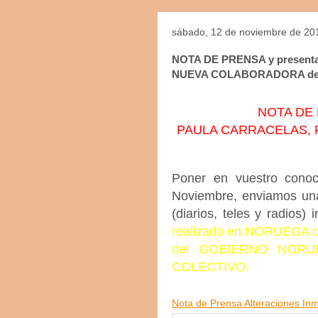
sábado, 12 de noviembre de 20
NOTA DE PRENSA y present
NUEVA COLABORADORA d
NOTA DE 
PAULA CARRACELAS, 
Poner en vuestro cono
Noviembre, enviamos u
(diarios, teles y radios)
realizado en NORUEGA 
del GOBIERNO NORU
COLECTIVO.
Nota de Prensa Alteraciones 