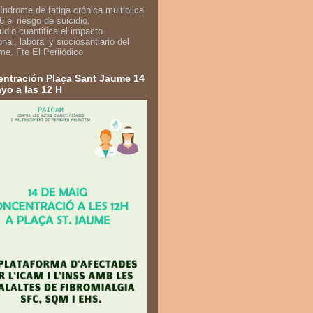
udio cuantifica el impacto
nal, laboral y siociosantiario del
me. Fte El Periiódico
ntración Plaça Sant Jaume 14
yo a las 12 H