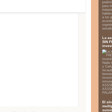
prelim
para m
tratam
habéis
a los 
econó
soport
estudi
La a
SIN F
inves
Nada m
y Cart
recaud
bioméd
invest
inmun
ASSSE
ASSSE
PALAN
El sí
multi
suici