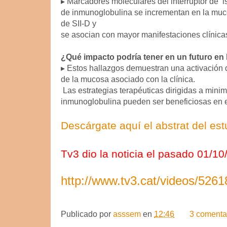
▸
Marcadores moleculares del interruptor de
i
de inmunoglobulina se incrementan en la
muco
de SII-D y
se asocian con mayor manifestaciones clínica
¿Qué impacto podría tener en un futuro en l
▸
Estos hallazgos demuestran una activación d
de la mucosa asociado con la clínica.
Las estrategias terapéuticas dirigidas a
minimi
inmunoglobulina pueden ser
beneficiosas en e
Descárgate aquí el abstrat del est
Tv3 dio la noticia el pasado 01/1
http://www.tv3.cat/videos/526185
Publicado por
asssem
en
12:46
3 comenta