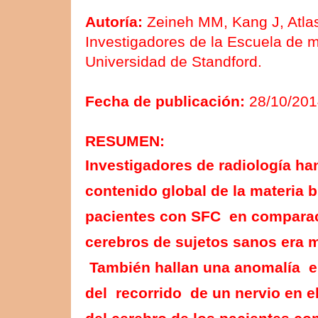
Auto
ría:
Zeineh MM, Kang J, Atlas
I
nvestigadores de la Escuela de m
Universidad
d
e Standford.
Fecha de publicación:
28/10/201
RESUMEN:
Investigadores de radiología h
contenido global de la materia 
pacientes con SFC en comparac
cerebros de sujetos sanos era 
También hallan
una anomalía e
del
recorrido
de un nervio en e