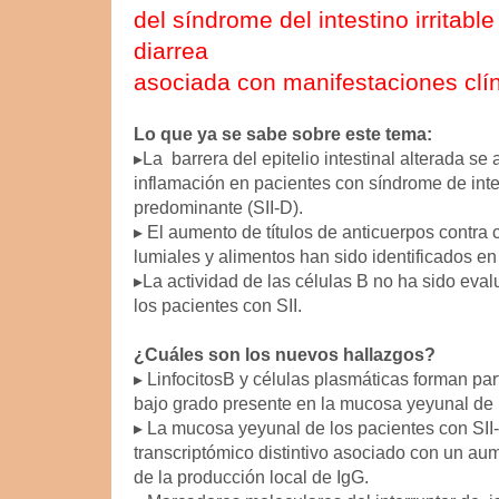
del síndrome del intestino irritab
diarrea
asociada con manifestaciones clí
Lo que ya se sabe sobre este tema:
▸La barrera del epitelio intestinal alterada se
inflamación en pacientes con
síndrome de intes
predominante (SII-D).
▸ El aumento de títulos de anticuerpos contra
lumiales y alimentos han sido
identificados en
▸La actividad de las células B no ha sido eva
los pacientes con SII.
¿Cuáles son los nuevos hallazgos?
▸ LinfocitosB y células plasmáticas forman par
bajo grado presente en
la mucosa yeyunal de
▸ La mucosa yeyunal de los pacientes con SI
transcriptómico distintivo asociado con un
aum
de la producción local de IgG.