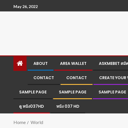
May 26, 2022
ABOUT
AREA WALLET
ASKMEBET สมั
CONTACT
CONTACT
CREATE YOUR 
SAMPLE PAGE
SAMPLE PAGE
SAMPLE PAGE
ดู หนัง037HD
หนัง 037 HD
Home
World