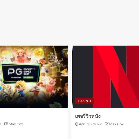
CASINO
เพจรีวิวหนัง
2
Max Cox
April 28, 2022
Max Cox