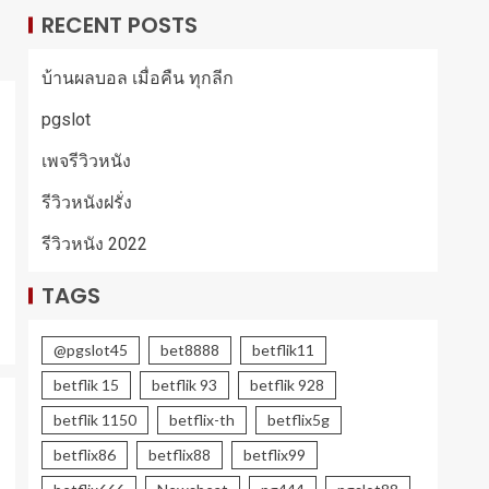
RECENT POSTS
บ้านผลบอล เมื่อคืน ทุกลีก
pgslot
เพจรีวิวหนัง
รีวิวหนังฝรั่ง
รีวิวหนัง 2022
TAGS
@pgslot45
bet8888
betflik11
betflik 15
betflik 93
betflik 928
betflik 1150
betflix-th
betflix5g
betflix86
betflix88
betflix99