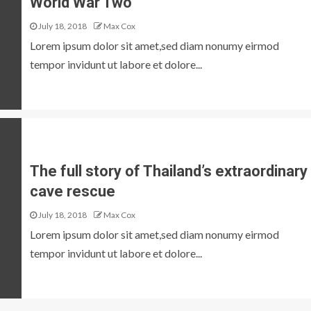
World War Two
July 18, 2018
Max Cox
Lorem ipsum dolor sit amet,sed diam nonumy eirmod
tempor invidunt ut labore et dolore...
The full story of Thailand’s extraordinary
cave rescue
July 18, 2018
Max Cox
Lorem ipsum dolor sit amet,sed diam nonumy eirmod
tempor invidunt ut labore et dolore...