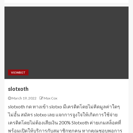
VIEWBET
slotxoth
March 19, 2022
Max Cox
slotxoth กด ทางเข้า slotxo มีเครดิตโดยไม่คิดมูลค่าใดๆ
ไม่อั้น สมัคร slotxo เลย แจกการจูงใจให้เกิดการใช้จ่าย
เครดิตโดยไม่ต้องเสียเงิน 200% Slotxoth ค่ายเกมสล็อตที่
พร้อมเปิดให้บริการกับสมาชิกทุกคน หากคุณชอบพอการ