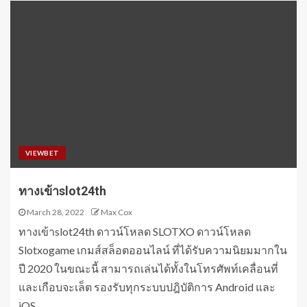
VIEWBET
ทางเข้าslot24th
March 28, 2022
Max Cox
ทางเข้าslot24th ดาวน์โหลด SLOTXO ดาวน์โหลด
Slotxogame เกมส์สล็อตออนไลน์ ที่ได้รับความนิยมมากใน
ปี 2020 ในขณะนี้ สามารถเล่นได้ทั้งในโทรศัพท์เคลื่อนที่
และเกือบจะเล็ต รองรับทุกระบบปฎิบัติการ Android และ
iOS...