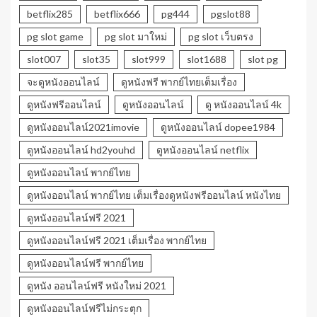
betflix285
betflix666
pg444
pgslot88
pg slot game
pg slot มาใหม่
pg slot เว็บตรง
slot007
slot35
slot999
slot1688
slot pg
จะดูหนังออนไลน์
ดูหนังฟรี พากย์ไทยเต็มเรื่อง
ดูหนังฟรีออนไลน์
ดูหนังออนไลน์
ดู หนังออนไลน์ 4k
ดูหนังออนไลน์2021imovie
ดูหนังออนไลน์ dopee1984
ดูหนังออนไลน์ hd2youhd
ดูหนังออนไลน์ netflix
ดูหนังออนไลน์ พากย์ไทย
ดูหนังออนไลน์ พากย์ไทย เต็มเรื่องดูหนังฟรีออนไลน์ หนังไทย
ดูหนังออนไลน์ฟรี 2021
ดูหนังออนไลน์ฟรี 2021 เต็มเรื่อง พากย์ไทย
ดูหนังออนไลน์ฟรี พากย์ไทย
ดูหนัง ออนไลน์ฟรี หนังใหม่ 2021
ดูหนังออนไลน์ฟรีไม่กระตุก