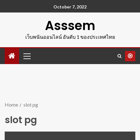
October 7, 2022
Asssem
เว็บพนันออนไลน์ อันดับ 1 ของประเทศไทย
Home
slot pg
slot pg