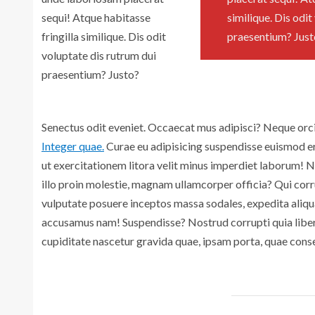
sequi! Atque habitasse
similique. Dis odit
fringilla similique. Dis odit
praesentium? Just
voluptate dis rutrum dui
praesentium? Justo?
Senectus odit eveniet. Occaecat mus adipisci? Neque orci m
Integer quae.
Curae eu adipisicing suspendisse euismod eros
ut exercitationem litora velit minus imperdiet laborum
illo proin molestie, magnam ullamcorper officia? Qui corr
vulputate posuere inceptos massa sodales, expedita aliqua
accusamus nam! Suspendisse? Nostrud corrupti quia liber
cupiditate nascetur gravida quae, ipsam porta, quae cons