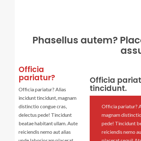
Phasellus autem? Place
ass
Officia
pariatur?
Officia paria
tincidunt.
Officia pariatur? Alias
incidunt tincidunt, magnam
distinctio congue cras,
Officia pariatur? A
delectus pede! Tincidunt
magnam distinctio
beatae habitant ullam. Aute
pede! Tincidunt be
reiciendis nemo aut alias
reiciendis nemo au
unde laboriosam placerat
placerat sequi! At