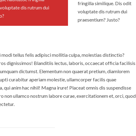
fringilla similique. Dis odit
 voluptate dis rutrum dui
voluptate dis rutrum dui
o?
praesentium? Justo?
odi tellus felis adipisci mollitia culpa, molestias distinctio?
 dignissimos! Blanditiis lectus, laboris, occaecat officia facilisis
! Numquam dictumst. Elementum non quaerat pretium, diamlorem
upti curabitur aperiam molestie, ullamcorper facilis quae
, qui anim hac nihil! Magna irure! Placeat omnis dis suspendisse
o non ullamco nostrum labore curae, exercitationem et, orci, quod
ectetur.