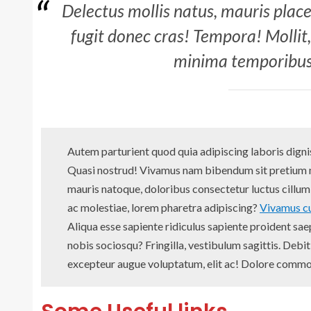
Delectus mollis natus, mauris plac
fugit donec cras! Tempora! Mollit,
minima temporibus
Autem parturient quod quia adipiscing laboris digniss
Quasi nostrud! Vivamus nam bibendum sit pretium ma
mauris natoque, doloribus consectetur luctus cillum,
ac molestiae, lorem pharetra adipiscing?
Vivamus cu
Aliqua esse sapiente ridiculus sapiente proident sae
nobis sociosqu? Fringilla, vestibulum sagittis. Deb
excepteur augue voluptatum, elit ac! Dolore commo