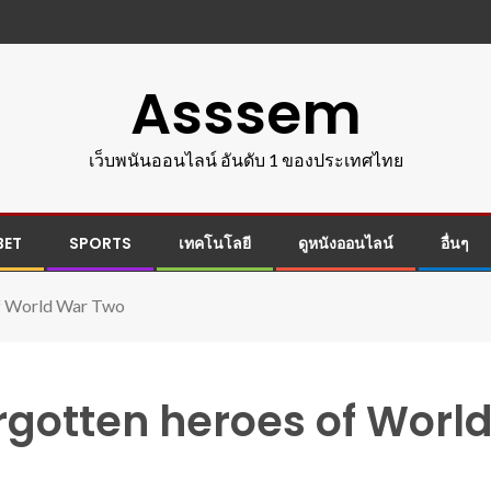
Asssem
เว็บพนันออนไลน์ อันดับ 1 ของประเทศไทย
BET
SPORTS
เทคโนโลยี
ดูหนังออนไลน์
อื่นๆ
of World War Two
orgotten heroes of Worl