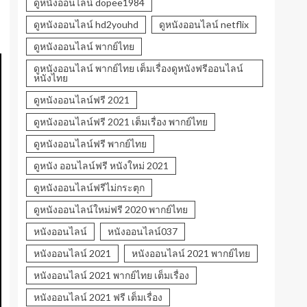
ดูหนังออนไลน์ dopee1984
ดูหนังออนไลน์ hd2youhd
ดูหนังออนไลน์ netflix
ดูหนังออนไลน์ พากย์ไทย
ดูหนังออนไลน์ พากย์ไทย เต็มเรื่องดูหนังฟรีออนไลน์
หนังไทย
ดูหนังออนไลน์ฟรี 2021
ดูหนังออนไลน์ฟรี 2021 เต็มเรื่อง พากย์ไทย
ดูหนังออนไลน์ฟรี พากย์ไทย
ดูหนัง ออนไลน์ฟรี หนังใหม่ 2021
ดูหนังออนไลน์ฟรีไม่กระตุก
ดูหนังออนไลน์ใหม่ฟรี 2020 พากย์ไทย
หนังออนไลน์
หนังออนไลน์037
หนังออนไลน์ 2021
หนังออนไลน์ 2021 พากย์ไทย
หนังออนไลน์ 2021 พากย์ไทย เต็มเรื่อง
หนังออนไลน์ 2021 ฟรี เต็มเรื่อง