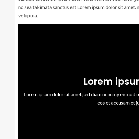
no sea takimata sanctus est Lorem ipsum dolor sit amet. 
voluptua.
Lorem ipsum
Lorem ipsum dolor sit amet,sed diam nonumy eirmod te
eos et accusam et j