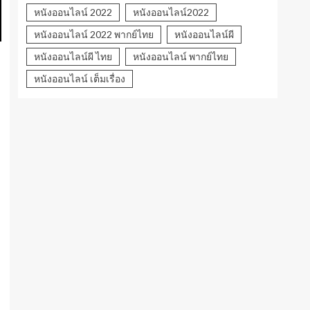
หนังออนไลน์ 2022
หนังออนไลน์2022
หนังออนไลน์ 2022 พากย์ไทย
หนังออนไลน์ผี
หนังออนไลน์ผี ไทย
หนังออนไลน์ พากย์ไทย
หนังออนไลน์ เต็มเรื่อง