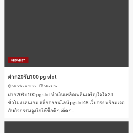
VIEWBET
ฝาก20รับ100 pg slot
March 24, 2022
Max Cox
ฝาก20รับ100 pg slot ทำเงินเพลิดเพลินเจริญใจใจ 24
ชั่วโมง เล่นเกม สล็อตออนไลน์ pgslot48 เว็บตรง พร้อมเจอ
กับกิจกรรมจูงใจให้ซื้อดี ๆ เด็ด ๆ...