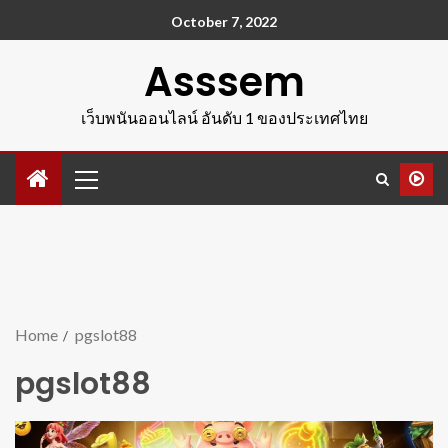
October 7, 2022
Asssem
เว็บพนันออนไลน์ อันดับ 1 ของประเทศไทย
Home
pgslot88
pgslot88