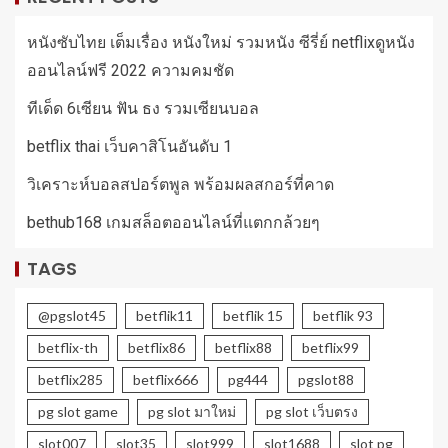
หนังซับไทย เต็มเรื่อง หนังใหม่ รวมหนัง ซีรี่ย์ netflixดูหนัง
ออนไลน์ฟรี 2022 ความคมชัด
ทีเด็ด 6เซียน ฟัน ธง รวมเซียนบอล
betflix thai เว็บคาสิโนอันดับ 1
วิเคราะห์บอลสปอร์ตพูล พร้อมผลสกอร์ที่คาด
bethub168 เกมสล็อตออนไลน์ที่แตกกล้วยๆ
TAGS
@pgslot45
betflik11
betflik 15
betflik 93
betflix-th
betflix86
betflix88
betflix99
betflix285
betflix666
pg444
pgslot88
pg slot game
pg slot มาใหม่
pg slot เว็บตรง
slot007
slot35
slot999
slot1688
slot pg