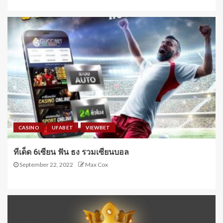
CASINO
UFABET
VIEWBET
ทีเด็ด 6เซียน ฟัน ธง รวมเซียนบอล
September 22, 2022
Max Cox