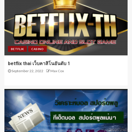
BETFLIK
CASINO
betflix thai เว็บคาสิโนอันดับ 1
September 22, 2022
Max Cox