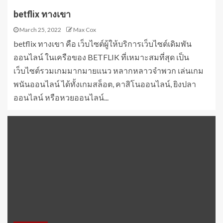
betflix ทางเขา
March 25, 2022
Max Cox
betflix ทางเขา คือ เว็บไซต์ผู้ให้บริการเว็บไซต์เดิมพัน
ออนไลน์ ในเครือของ BETFLIK ที่เหมาะสมที่สุด เป็น
เว็บไซต์รวมเกมมากมายแนว หลากหลาวจำพวก เล่นเกม
พนันออนไลน์ ได้ทั้งเกมสล็อต, คาสิโนออนไลน์, ยิงปลา
ออนไลน์ หรือหวยออนไลน์...