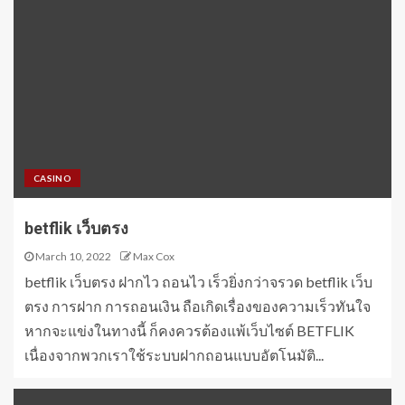
CASINO
betflik เว็บตรง
March 10, 2022
Max Cox
betflik เว็บตรง ฝากไว ถอนไว เร็วยิ่งกว่าจรวด betflik เว็บ
ตรง การฝาก การถอนเงิน ถือเกิดเรื่องของความเร็วทันใจ
หากจะแข่งในทางนี้ ก็คงควรต้องแพ้เว็บไซต์ BETFLIK
เนื่องจากพวกเราใช้ระบบฝากถอนแบบอัตโนมัติ...