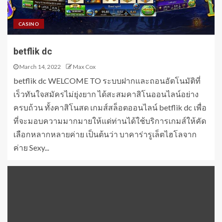
CASINO
betflik dc
March 14, 2022
Max Cox
betflik dc WELCOME TO ระบบฝากและถอนอัตโนมัติที่
เร็วทันใจสมัครไม่ยุ่งยาก ได้สะสมคาสิโนออนไลน์อย่าง
ครบถ้วน ทั้งคาสิโนสด เกมส์สล็อตออนไลน์ betflik dc เพื่อ
ที่จะมอบความมากมายให้แด่ท่านได้ใช้บริการเกมส์ให้คัด
เลือกหลากหลายค่าย เป็นต้นว่า บาคาร่ารูเล็ตไฮโลจาก
ค่าย Sexy...