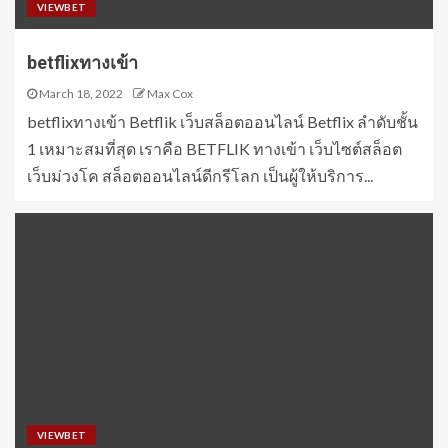
VIEWBET
betflixทางเข้า
March 18, 2022
Max Cox
betflixทางเข้า Betflik เว็บสล็อตออนไลน์ Betflix ลำดับชั้น
1 เหมาะสมที่สุด เราคือ BETFLIK ทางเข้า เว็บไซต์สล็อต
เว็บม่วงโค สล็อตออนไลน์ดีกรีโลก เป็นผู้ให้บริการ...
VIEWBET