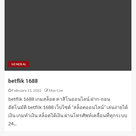
GENERAL
betflik 1688
February 11, 2022
Max Cox
betflik 1688 เกมสล็อต คาสิโนออนไลน์ ฝาก-ถอน
อัตโนมัติ betflik 1688 เว็บไซต์ “สล็อตออนไลน์” เล่นง่ายได้
เงิน เกมทำเงิน สล็อตได้เงิน ผ่านโทรศัพท์เคลื่อนที่ทุกระบบ
24...