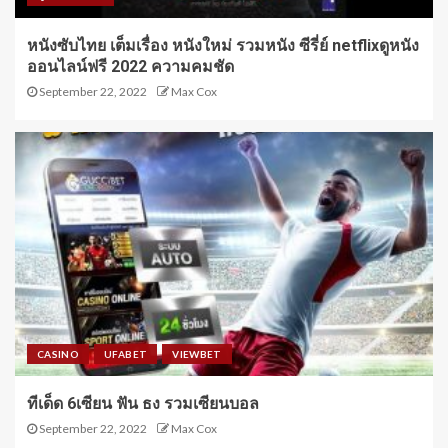
หนังซับไทย เต็มเรื่อง หนังใหม่ รวมหนัง ซีรี่ย์ netflixดูหนัง
ออนไลน์ฟรี 2022 ความคมชัด
September 22, 2022
Max Cox
CASINO
UFABET
VIEWBET
ทีเด็ด 6เซียน ฟัน ธง รวมเซียนบอล
September 22, 2022
Max Cox