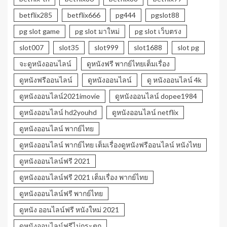
betflix285
betflix666
pg444
pgslot88
pg slot game
pg slot มาใหม่
pg slot เว็บตรง
slot007
slot35
slot999
slot1688
slot pg
จะดูหนังออนไลน์
ดูหนังฟรี พากย์ไทยเต็มเรื่อง
ดูหนังฟรีออนไลน์
ดูหนังออนไลน์
ดู หนังออนไลน์ 4k
ดูหนังออนไลน์2021imovie
ดูหนังออนไลน์ dopee1984
ดูหนังออนไลน์ hd2youhd
ดูหนังออนไลน์ netflix
ดูหนังออนไลน์ พากย์ไทย
ดูหนังออนไลน์ พากย์ไทย เต็มเรื่องดูหนังฟรีออนไลน์ หนังไทย
ดูหนังออนไลน์ฟรี 2021
ดูหนังออนไลน์ฟรี 2021 เต็มเรื่อง พากย์ไทย
ดูหนังออนไลน์ฟรี พากย์ไทย
ดูหนัง ออนไลน์ฟรี หนังใหม่ 2021
ดูหนังออนไลน์ฟรีไม่กระตุก