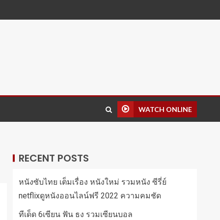
WATCH ONLINE
RECENT POSTS
หนังซับไทย เต็มเรื่อง หนังใหม่ รวมหนัง ซีรี่ย์
netflixดูหนังออนไลน์ฟรี 2022 ความคมชัด
ทีเด็ด 6เซียน ฟัน ธง รวมเซียนบอล