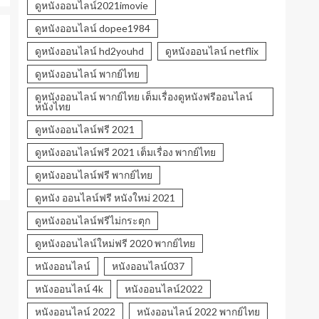
ดูหนังออนไลน์2021imovie
ดูหนังออนไลน์ dopee1984
ดูหนังออนไลน์ hd2youhd
ดูหนังออนไลน์ netflix
ดูหนังออนไลน์ พากย์ไทย
ดูหนังออนไลน์ พากย์ไทย เต็มเรื่องดูหนังฟรีออนไลน์
หนังไทย
ดูหนังออนไลน์ฟรี 2021
ดูหนังออนไลน์ฟรี 2021 เต็มเรื่อง พากย์ไทย
ดูหนังออนไลน์ฟรี พากย์ไทย
ดูหนัง ออนไลน์ฟรี หนังใหม่ 2021
ดูหนังออนไลน์ฟรีไม่กระตุก
ดูหนังออนไลน์ใหม่ฟรี 2020 พากย์ไทย
หนังออนไลน์
หนังออนไลน์037
หนังออนไลน์ 4k
หนังออนไลน์2022
หนังออนไลน์ 2022
หนังออนไลน์ 2022 พากย์ไทย