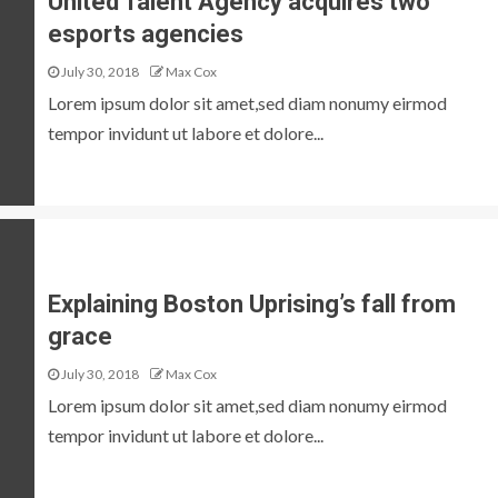
United Talent Agency acquires two
esports agencies
July 30, 2018
Max Cox
Lorem ipsum dolor sit amet,sed diam nonumy eirmod
tempor invidunt ut labore et dolore...
Explaining Boston Uprising’s fall from
grace
July 30, 2018
Max Cox
Lorem ipsum dolor sit amet,sed diam nonumy eirmod
tempor invidunt ut labore et dolore...