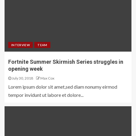
INTERVIEW
TEAM
Fortnite Summer Skirmish Series struggles in
opening week
July 30, 2018
Max Cox
Lorem ipsum dolor sit amet,sed diam nonumy eirmod
tempor invidunt ut labore et dolore...