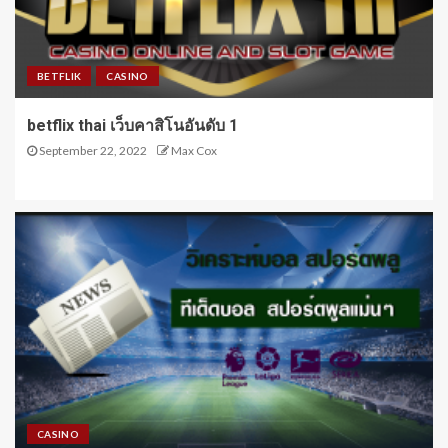
BETFLIK
CASINO
betflix thai เว็บคาสิโนอันดับ 1
September 22, 2022
Max Cox
CASINO