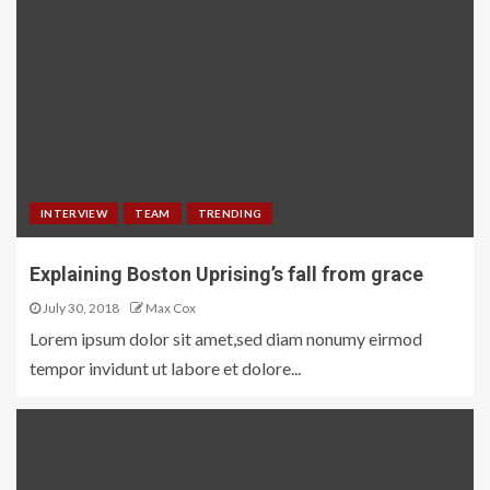
INTERVIEW
TEAM
TRENDING
Explaining Boston Uprising’s fall from grace
July 30, 2018
Max Cox
Lorem ipsum dolor sit amet,sed diam nonumy eirmod
tempor invidunt ut labore et dolore...