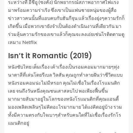
ระหว่างที่ อีชีอู (ซงคัง) นักพยากรณ์สภาพอากาศไฟแรง
มาพร้อมความร่าเริง ซึ่งเขาเป็นแฟนชายหนุ่มของผู้สื่อ
ข่าวสาวคนนั้นที่แอบคบกับฮันกีจุน แล้วเรื่องยุ่งๆความรักก็
เกิดขึ้น เมื่อพวกเขายังจำเป็นต้องดำเนินงานที่เดียวกัน มา
ร่วมลุ้นความรักของเขาแล้วก็คุณจะลงเอ่ยเช่นไรติดตามดู
เหมาะ Netflix
Isn’t it Romantic (2019)
หนังซับไทย เต็มเรื่อง เค้าเรื่องเป็นรอมคอมมากมายๆทุ่ง
นาตาลีที่เล่นโดยรีเบล วิลสัน คุณถูกทำลายฝันว่าชีวิตแบบ
หนังรอมคอมน่ะไม่มีหรอก คุณไม่เชื่อในเรื่องโรแมนติก
เลย จนถึงวันหนึ่งคุณชนเสาสลบไป พอเพียงฟื้นขึ้น
มากมายลับมาอยู่ในโลกของหนังโรแมนติกที่คุณแอนตี้
มองเพลิดเพลินๆไม่คิดอะไรมากมาย ได้แง่คิดอยู่บ้าง รวม
ทั้งมีความตรงกับใจเบาๆสำหรับคนใดที่ไม่เชื่อเรื่องรักโร
แมนติกอยู่