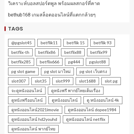
วิเคราะห์บอลสปอร์ตพูล พร้อมผลสกอร์ที่คาด
bethub168 เกมสล็อตออนไลน์ที่แตกกล้วยๆ
TAGS
@pgslot45
betflik11
betflik 15
betflik 93
betflix-th
betflix86
betflix88
betflix99
betflix285
betflix666
pg444
pgslot88
pg slot game
pg slot มาใหม่
pg slot เว็บตรง
slot007
slot35
slot999
slot1688
slot pg
จะดูหนังออนไลน์
ดูหนังฟรี พากย์ไทยเต็มเรื่อง
ดูหนังฟรีออนไลน์
ดูหนังออนไลน์
ดู หนังออนไลน์ 4k
ดูหนังออนไลน์2021imovie
ดูหนังออนไลน์ dopee1984
ดูหนังออนไลน์ hd2youhd
ดูหนังออนไลน์ netflix
ดูหนังออนไลน์ พากย์ไทย