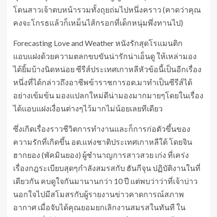
โดนสาวเจ้าตบหน้ารวมทั้งถุยถ่มไปหนึ่งคราว (คาดว่าคุณ
คงจะโกรธแล้วก็เหม็นไส้กรอกที่เด็กหนุ่มพึ่งทานไป)
Forecasting Love and Weather หนังรักสุดโรแมนติก
แอบแฝงด้วยความตลกขบขันน่ารักน่าเอ็นดู ให้เหล่ามอง
ได้ยิ้มบ้างนิดหน่อย ซีรีส์ประเทศเกาหลีหัวข้อนี้เป็นอีกเรื่อง
หนึ่งที่ได้กล่าวถึงอาชีพข้าราชการอต.มาทำเป็นซีรีส์ได้
อย่างเข้มข้น มองแปลกใหม่ดีน่ามองมากมายๆโดยในเรื่อง
ได้แอบแฝงเงื่อนต่างๆไว้มากไม่น้อยเลยทีเดียว
ซึ่งเกิดเรื่องราวชีวิตการทำงานและก็การก่อตัวขึ้นของ
ความรักที่เกิดขึ้น อต.แห่งชาติประเทศเกาหลีใต้ โดยจิน
ฮากยอง (พัคมินยอง) ผู้ชำนาญการสาวสวย เก่ง ที่เคร่ง
เรื่องกฎระเบียบสุดๆกำลังสมรสกับ ฮันกีจุน ปฏิบัติงานในที่
เดียวกัน คบดูใจกันมานานกว่า 10 ปี แต่พบว่าว่าที่เจ้าบ่าว
นอกใจไปมีสโมสรกับผู้รายงานข่าวคาดการณ์สภาพ
อากาศ เมื่อจับได้คุณยอมยกเลิกงานสมรสในทันที ใน