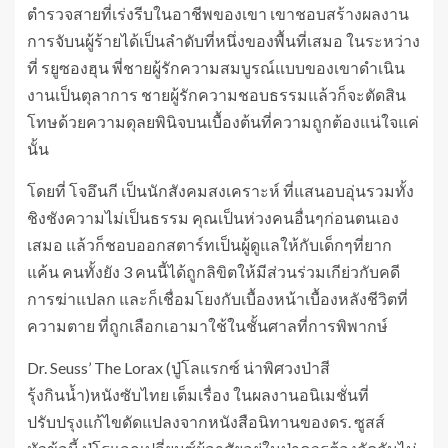
ตำรวจสายที่เร่งรีบในอาชีพของเขา เขาชอบสร้างผลงาน
การจับนผู้ร้ายได้เป็นลำดับที่หนึ่งของพื้นที่เสมอ ในระหว่าง
ที่ รยูซองฮุน พี่ชายผู้รักความสมบูรณ์แบบของเขาดำเนิน
งานเป็นตุลาการ ชายผู้รักความชอบธรรมแล้วก็จะตัดสิน
โทษด้วยความดุลยพินิจบนเบื้องต้นที่ความถูกต้องแน่ใจแค่
นั้น
โดยที่ โจอึนกี เป็นนักสังคมสงเคราะห์ ที่แสนอบอุ่นรวมทั้ง
ชิงชังความไม่เป็นธรรม คุณเป็นห่วงคนอื่นๆก่อนตนเอง
เสมอ แล้วก็ชอบออกสตาร์ทเป็นผู้ดูแลให้กับเด็กๆที่ยาก
แค้น คนทั้งยัง 3 คนนี้ได้ถูกลิขิตให้มีส่วนร่วมเกีย่วกับคดี
การฆ่าแปลก และก็เชื่อมโยงกับเบื้องหน้าเบื้องหลังชีวิตที่
ความตาย ที่ถูกเลือกเอามาใช้ในชั้นศาลที่การพิพากษ์
Dr. Seuss’ The Lorax (ปู่โลแรกซ์ น่าพิศวงป่าสี
รุ้งกินน้ำ)หนังซับไทย เต็มเรื่อง ในผลงานอนิเมชั่นที่
ปรับปรุงแก้ไขดัดแปลงจากหนังสือนิทานของดร. ซูสส์