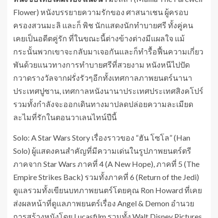
Flower) หนังบรรยายความรักของ ศาสนาเชน ผู้ครอบ
ครองสวนมะลิ และก็ พิช นักแสดงนักทำบายศรี ทั้งคู่คน
เคยเป็นอดีตคู่รัก ที่ในขณะนี้ต่างข้างต่างมีแผลใจ แม้
กระนั้นพวกเขาจะกลับมาเจอกันและก็ทำรื้อฟื้นความเกี่ยว
พันด้วยแนวทางการทำบายศรีที่สวยงาม หนังหนีไปปัด
กวาดรางวัลจากฝรั่งรัวๆอีกทั้งเทศกาลภาพยนตร์นานา
ประเทศปูซาน, เทศกาลหนังนานาประเทศประเทศสิงคโปร์
รวมทั้งกำลังจะออกเดินทางมาปลดปล่อยความละเมียด
ละไมที่รักในตอนวาเลนไทน์ปีนี้
Solo: A Star Wars Story เรื่องราวของ “ฮัน โซโล” (Han
Solo) ผู้แสดงคนสำคัญที่มีความเด่นในรูปภาพยนตร์ตรี
ภาคจาก Star Wars ภาคที่ 4 (A New Hope), ภาคที่ 5 (The
Empire Strikes Back) รวมทั้งภาคที่ 6 (Return of the Jedi)
ดูแลรวมทั้งเขียนบทภาพยนตร์โดยคุณ Ron Howard ที่เคย
ส่งผลหน้าที่ดูแลภาพยนตร์เรื่อง Angel & Demon อำนวย
การสร้างหนังโดย Lucasfilm รวมทั้ง Walt Disney Pictures