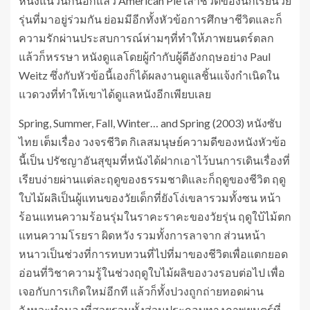
หนังแนวนี้กันอีกแล้ว American Pie เล่าชีวิตของนักเรียนวัย
รุ่นที่มาอยู่ร่วมกัน ย่อมมีอีกทั้งหัวข้อการศึกษาชีวิตและก็
ความรักผ่านประสบการณ์ห่ามๆที่ทำให้ภาพยนตร์ตลก
แล้วก็หรรษา หนังดูแลโดยผู้กำกับผู้ดีอังกฤษอย่าง Paul
Weitz ซึ่งกับหัวข้อนี้เองก็ได้ผลงานดูแลชิ้นแจ้งกำเนิดใน
แวดวงที่ทำให้เขาได้ดูแลหนังอีกเพียบเลย
Spring, Summer, Fall, Winter… and Spring (2003) หนังซับ
ไทย เต็มเรื่อง วงจรชีวิต กิเลสมนุษย์ความดีของหนังหัวข้อ
นี้เป็น ปรัชญาอันสุขุมที่หนังได้ฝากเอาไว้บนการเดินเรื่องที่
เรียบง่ายผ่านแต่ละฤดูของธรรมชาติและก็ฤดูของชีวิต ฤดู
ใบไม้ผลิเป็นผู้แทนของวัยเด็กที่ยังโง่เขลารวมทั้งซน หน้า
ร้อนแทนความร้อนรุ่มในราคะราคะของวัยรุ่น ฤดูใบ้ไม้ตก
แทนความโรยรา ผิดหวัง รวมทั้งการลาจาก ส่วนหน้า
หนาวเป็นช่วงที่การทบทวนที่ไปที่มาของชีวิตเพื่อแตกยอด
อ่อนที่วิชาความรู้ในช่วงฤดูใบไม้ผลิของวงรอบต่อไป เพื่อ
เจอกับการเกิดใหม่อีกที แล้วก็ทั้งปวงถูกถ่ายทอดผ่าน
จังหวะทำนองที่สวยรวมทั้งส่วนประกอบทางภาพยนตร์ที่