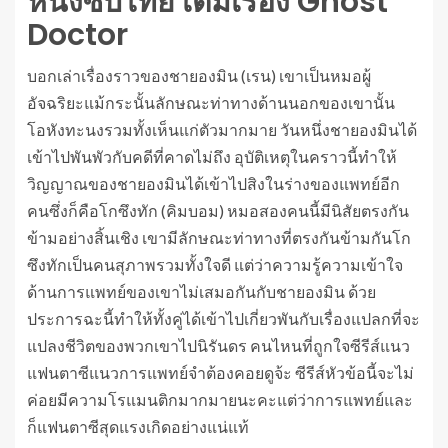
หนังซับไทย เต็มเรื่อง Ghost
Doctor
บอกเล่าเรื่องราวของชายองมิน (เรน) เขาเป็นหมอผู้
อัจฉริยะแม้กระนั้นลักษณะท่าทางด้านนอกของเขานั้น
โอหังทะนงรวมทั้งเห็นแก่ตัวมากมาย วันหนึ่งชายองมินได้
เข้าไปพันพัวกับคดีที่คาดไม่ถึง อุบัติเหตุในคราวนี้ทำให้
วิญญาณของชายองมินได้เข้าไปสิงในร่างของแพทย์อีก
คนซึ่งก็คือโกซึงทัก (คิมบอม) หมอสองคนนี้มีนิสัยตรงกัน
ข้ามอย่างสิ้นเชิง เขามีลักษณะท่าทางที่ตรงกันข้ามกันโก
ซึงทักเป็นคนสุภาพรวมทั้งใจดี แต่ว่าความรู้ความเข้าใจ
ด้านการแพทย์ของเขาไม่เสมอกันกับชายองมิน ด้วย
ประการฉะนี้ทำให้ทั้งคู่ได้เข้าไปเกี่ยวพันกับเรื่องแปลกที่จะ
แปลงชีวิตของพวกเขาไปนิรันดร คนไหนที่ถูกใจซีรีส์แนว
แฟนตาซีแนวการแพทย์จำต้องคอยดูจ้ะ ซีรีส์หัวข้อนี้จะไม่
ค่อยมีความโรแมนติกมากมายนะคะแต่ว่าการแพทย์และ
ก็แฟนตาซีสุดแรงเกิดอย่างแน่แท้