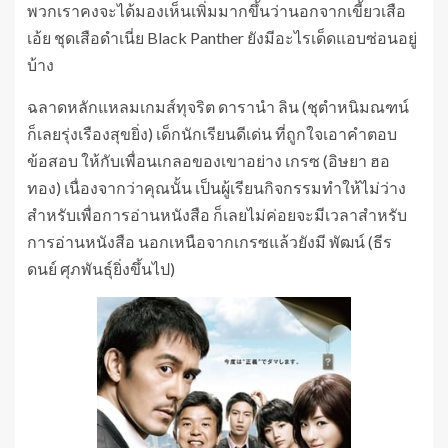
พวกเราคงจะได้มองเห็นเพิ่มมากขึ้นว่านอกจากเขี้ยวเสือ
เอ้ย ชุดเสือดำเนี่ย Black Panther ยังมีอะไรเด็ดแอบซ่อนอยู่
บ้าง
ฉลาดหลักแหลมเกมส์ทุจริต ดารานำ ลิน (ชุตำหนิมณฑน์
ก็เลยรุ่งเรืองสุขยิ่ง) เด็กนักเรียนดีเด่น ที่ถูกใจเอาคำตอบ
ข้อสอบ ให้กับเพื่อนเกลอของเขาอย่าง เกรซ (อิษยา ฮอ
ทอง) เนื่องจากว่าคุณนั้น เป็นผู้เรียนกิจกรรมทำให้ไม่ว่าง
สำหรับเพื่อการอ่านหนังสือ ก็เลยไม่ค่อยจะมีเวลาสำหรับ
การอ่านหนังสือ นอกเหนือจากเกรซแล้วยังมี พัฒน์ (ธีร
ดนย์ ศุภพันธุ์ยิ่งขึ้นไป)