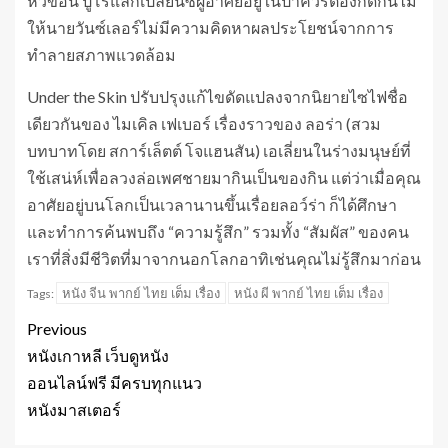
หัวข้อนี้ ปู่โรแลกเปลี่ยนซ์ผู้อาศัยอยู่ในป่าควรต้องกัดกันไม่
ให้นายวันซ์เลอร์ไม่มีความคิดหาผลประโยชน์จากการ
ทำลายสภาพแวดล้อม
Under the Skin ปรับปรุงแก้ไขดัดแปลงจากนิยายไซไฟชื่อ
เดียวกันของ ไมเคิล เฟเบอร์ เรื่องราวของ ลอร่า (สวม
บทบาทโดย สการ์เล็ตต์ โจแฮนสัน) เอเลี่ยนในร่างมนุษย์ที่
ใช้เสน่ห์เพื่อลวงล่อเพศชายมากินเป็นของกิน แต่ว่าเมื่อคุณ
อาศัยอยู่บนโลกเป็นเวลานานขึ้นเรื่อยลอว์ร่า ก็ได้ศึกษา
และทำการค้นพบถึง “ความรู้สึก” รวมทั้ง “สัมผัส” ของคน
เราที่สิ่งมีชีวิตที่มาจากนอกโลกอาทิเช่นคุณไม่รู้สึกมาก่อน
หนัง จีน พากย์ ไทย เต็ม เรื่อง
หนัง ผี พากย์ ไทย เต็ม เรื่อง
Tags:
Previous
หนังเกาหลี เว็บดูหนัง
ออนไลน์ฟรี มีครบทุกแนว
หนังมาสเตอร์