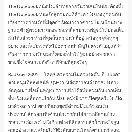
The Notebookหนังประจำเทศกาลวันวาเลนไทน์จะต้องนี่!
The Notebook หนังรักสุดอมตะที่ค้างคาใจของทุกคนกับ
เรื่องราวความรักที่มีจุดกำเนิดมาจากความไม่เหมือนทาง
ฐานะ ซึ่งคู่พระนางของพวกเราก็สามารถพิสูจน์ให้มองเห็น
กันได้แล้วว่า ท้ายที่สุดนั้นความรักก็อยู่เหนือทุกๆสิ่งทุกๆ
อย่าง และก็แม้กระทั่งมีข้อความสำคัญไม่ตรงกันอยู่แต่ว่า
เรื่องราวความรักของทั้งสองก็ทำให้ผู้ชมอย่างพวกเรา
ซาบซึ้งใจจนกระทั่งวินาทีท้ายที่สุดจริงๆ
Bad Guy (2001) – โคตรเลวทรามในดวงใจ‘ฮัน-กิ’ แมงดา
ชายหนุ่มที่หลงเสน่ห์ ‘ซุน-วา’ นิสิตสาวจนถึงตกลงใจลวง
ล่อคุณมาเพื่อเป็นหญิงบริการเพื่อได้สนิทสนมกันมากเพิ่ม
ขึ้น (นี่มันพล็อตอะไรกันเนี่ย!) หนังมีฉากเปิดสุดตรึงใจ เปิด
มาด้วยดารานำชายที่แต่งชุดสีดำทะมึนแล้วเดินรับ
ประทานไส้กรอก (ที่เค้าหน้าราวกับไส้กรอกอีสานบ้าน
พวกเรา) ก่อนจะไปนั่งด้านข้างนิสิตสาวแล้วก็ตกลงใจจูบ
คุณอย่างรุนแรงโดยไม่มีซึ่งสัญญาณใดๆก็ตามแต่ว่าและ