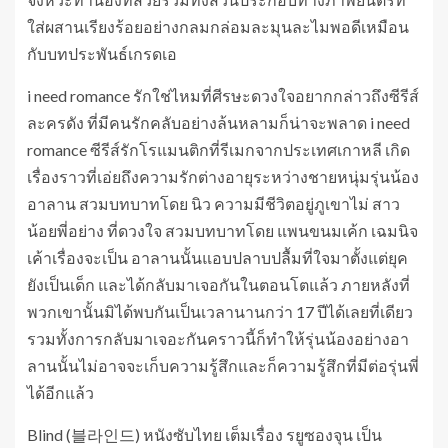
ใส่ผสานเรียงร้อยอย่างกลมกล่อมละมุนละไมพอดีเหมือน
กับบทประพันธ์เกรดเอ
i need romance รักใช่ไหมที่ศีรษะดวงใจอยากกล่าวถึงซีรีส์
ละครดัง ที่มีคนรักคลับอย่างล้นหลามก็น่าจะพลาด i need
romance ซีรีส์รักโรแมนติกที่รีเมกจากประเทศเกาหลี เกิด
เรื่องราวที่เอ่ยถึงความรักต่างอายุระหว่างชายหนุ่มรุ่นน้อง
อาลาน สวมบทบาทโดย นิว ความมีชีวิตอยู่ภูเขาไม่ สาว
น้อยพี่อย่าง ที่ดวงใจ สวมบทบาทโดย แพนขนมเค้ก เฉมนิจ
เค้าเรื่องจะเป็น อาลานนั้นแอบปลาบปลื้มที่ใจมาตั้งแต่ยุค
ยังเป็นเด็ก และได้กลับมาเจอกันในตอนโตแล้ว ภายหลังที่
พวกเขานั้นมิได้พบกันเป็นเวลานานกว่า 17 ปีได้เลยที่เดียว
รวมทั้งการกลับมาเจอะกันคราวนี้ก็ทำให้รุ่นน้องอย่างอา
ลานนั้นไม่อาจจะเก็บความรู้สึกและก็ความรู้สึกที่มีต่อรุ่นพี่
ได้อีกแล้ว
Blind (블라인드) หนังซับไทย เต็มเรื่อง รยูซองจุน เป็น