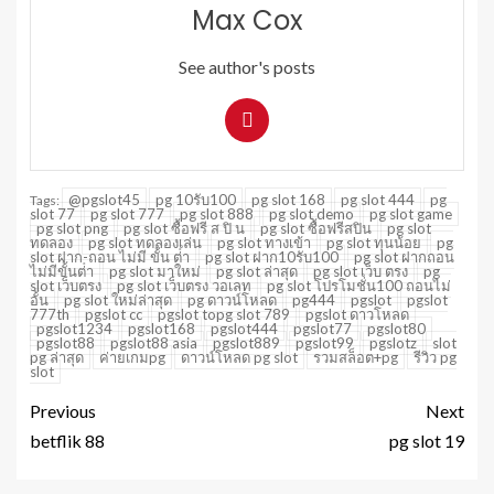
Max Cox
See author's posts
@pgslot45
pg 10รับ100
pg slot 168
pg slot 444
pg
Tags:
slot 77
pg slot 777
pg slot 888
pg slot demo
pg slot game
pg slot png
pg slot ซื้อฟรี ส ปิ น
pg slot ซื้อฟรีสปิน
pg slot
ทดลอง
pg slot ทดลองเล่น
pg slot ทางเข้า
pg slot ทุนน้อย
pg
slot ฝาก-ถอน ไม่มี ขั้น ต่ํา
pg slot ฝาก10รับ100
pg slot ฝากถอน
ไม่มีขั้นต่ํา
pg slot มาใหม่
pg slot ล่าสุด
pg slot เว็บ ตรง
pg
slot เว็บตรง
pg slot เว็บตรง วอเลท
pg slot โปรโมชั่น100 ถอนไม่
อั้น
pg slot ใหม่ล่าสุด
pg ดาวน์โหลด
pg444
pgslot
pgslot
777th
pgslot cc
pgslot topg slot 789
pgslot ดาวโหลด
pgslot1234
pgslot168
pgslot444
pgslot77
pgslot80
pgslot88
pgslot88 asia
pgslot889
pgslot99
pgslotz
slot
pg ล่าสุด
ค่ายเกมpg
ดาวน์โหลด pg slot
รวมสล็อต+pg
รีวิว pg
slot
Previous
Next
betflik 88
pg slot 19