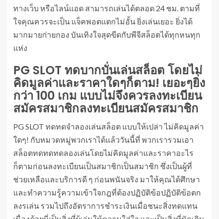
ทางเว็บ หรือไลน์แอด สามารถเล่นได้ตลอด 24 ชม. ตามที่
ใจคุณควรจะเป็น แจ็คพอตแตกไม่อั้น ยิ่งเล่นเยอะ ยิ่งได้
มากมายก่ายกอง บันเทิงใจสุดขีดกับพีจีสล็อตได้ทุกหนทุก
แห่ง
PG SLOT ทดบากบั่นเล่นสล็อต โดยไม่
คิดมูลค่าและราคาใดๆก็ตาม! เยอะๆยิ่ง
กว่า 100 เกม แบบไม่จึงควรลงทะเบียน
สมัครสมาชิกลงทะเบียนสมัครสมาชิก
PG SLOT ทดทดจำลองเล่นสล็อต แบบให้เปล่า ไม่คิดมูลค่า
ใดๆ! กับหมวดหมู่พวกเราได้แล้ววันนี้ที่ พวกเรารวมเอา
สล็อตทดทดทดลองเล่นโดยไม่คิดมูลค่าและราคาอะไร
ก็ตามก่อนลงทะเบียนเป็นสมาชิกเป็นสมาชิก ซึ่งเป็นผู้ที่
ช่วยเหลือและบริการดี ๆ ก่อนพนันจริง มาให้คุณได้ศึกษา
และทำความรู้ความเข้าใจกฎที่ต้องปฏิบัติข้อปฏิบัติข้อตก
ลงรเล่น รวมไปถึงอัตราการชำระเงินเมื่อชนะสิ่งทดแทน
เนื่องด้วยนี่เป็นสิ่งที่ผู้เล่นให้ความใส่ใจ และเป็นสิ่งที่นักเดิม