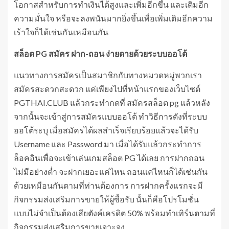
โอกาสสำหรับการทำเงินได้สูงและเพิ่มอีกขึ้น และเติมอีก
ความมั่นใจ หรือจะลงพนันมากยิ่งขึ้นเพื่อเพิ่มเติมอีกความ
เร้าใจก็ได้เช่นกันเหมือนกัน
สล็อต PG สมัคร ฝาก-ถอน ง่ายดายด้วยระบบออโต้
แนวทางการสมัครเป็นสมาชิกกับทางหมวดหมู่พวกเรา
สมัครสะดวกสะดวก แค่เพียงไปที่หน้าแรกของเว็บไซต์
PGTHAI.CLUB แล้วกระทำกดที่ สมัครสล็อต pg แล้วหลัง
จากนั้นจะเข้าสู่การสมัครแบบออโต้ ทำวิธีการดังที่ระบบ
ออโต้ระบุ เมื่อสมัครได้ผลสำเร็จเรียบร้อยแล้วจะได้รับ
Username และ Password มา เมื่อได้รับแล้วกระทำการ
ล็อคอินเพื่อจะเข้าเล่นเกมสล็อต PG ได้เลย การฝากถอน
ไม่มีอย่างต่ำ จะฝากเยอะแค่ไหน ถอนแค่ไหนก็ได้เช่นกัน
ด้วยเหมือนกันตามที่ท่านต้องการ การฝากครั้งแรกจะมี
กิจกรรมส่งเสริมการขายให้ผู้ซื้อรับ นั้นก็คือโปรโมชั่น
แบบไม่จำเป็นต้องเสียตังค์เครดิต 50% พร้อมทำเทิร์นตามที่
กิจกรรมส่งเสริมการขายเจาะจง