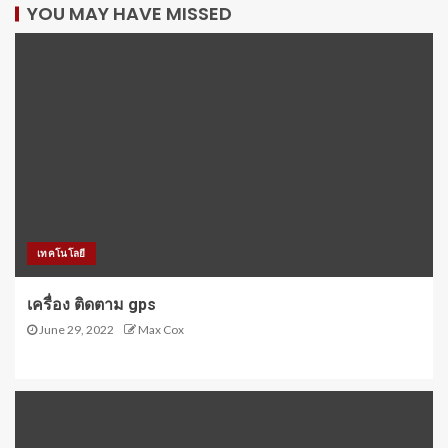
YOU MAY HAVE MISSED
เทคโนโลยี
เครื่อง ติดตาม gps
June 29, 2022
Max Cox