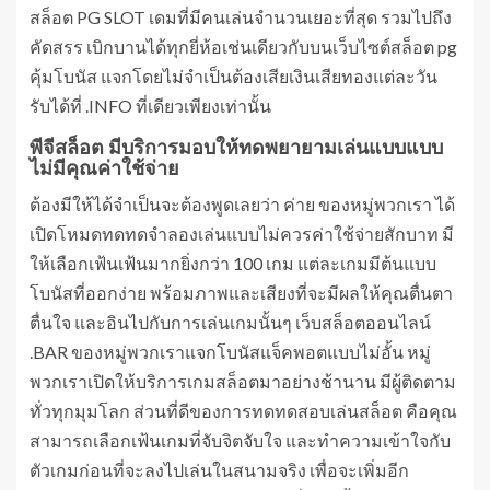
สล็อต PG SLOT เดมที่มีคนเล่นจำนวนเยอะที่สุด รวมไปถึง
คัดสรร เบิกบานได้ทุกยี่ห้อเช่นเดียวกับบนเว็บไซต์สล็อต pg
คุ้มโบนัส แจกโดยไม่จำเป็นต้องเสียเงินเสียทองแต่ละวัน
รับได้ที่ .INFO ที่เดียวเพียงเท่านั้น
พีจีสล็อต มีบริการมอบให้ทดพยายามเล่นแบบแบบ
ไม่มีคุณค่าใช้จ่าย
ต้องมีให้ได้จำเป็นจะต้องพูดเลยว่า ค่าย ของหมู่พวกเรา ได้
เปิดโหมดทดทดจำลองเล่นแบบไม่ควรค่าใช้จ่ายสักบาท มี
ให้เลือกเฟ้นเฟ้นมากยิ่งกว่า 100 เกม แต่ละเกมมีต้นแบบ
โบนัสที่ออกง่าย พร้อมภาพและเสียงที่จะมีผลให้คุณตื่นตา
ตื่นใจ และอินไปกับการเล่นเกมนั้นๆ เว็บสล็อตออนไลน์
.BAR ของหมู่พวกเราแจกโบนัสแจ็คพอตแบบไม่อั้น หมู่
พวกเราเปิดให้บริการเกมสล็อตมาอย่างช้านาน มีผู้ติดตาม
ทั่วทุกมุมโลก ส่วนที่ดีของการทดทดสอบเล่นสล็อต คือคุณ
สามารถเลือกเฟ้นเกมที่จับจิตจับใจ และทำความเข้าใจกับ
ตัวเกมก่อนที่จะลงไปเล่นในสนามจริง เพื่อจะเพิ่มอีก