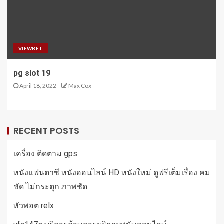
VIEWBET
pg slot 19
April 18, 2022
Max Cox
RECENT POSTS
เครื่อง ติดตาม gps
หนังแฟนตาซี หนังออนไลน์ HD หนังใหม่ ดูฟรีเต็มเรื่อง คม
ชัด ไม่กระตุก ภาพชัด
หัวพอต relx