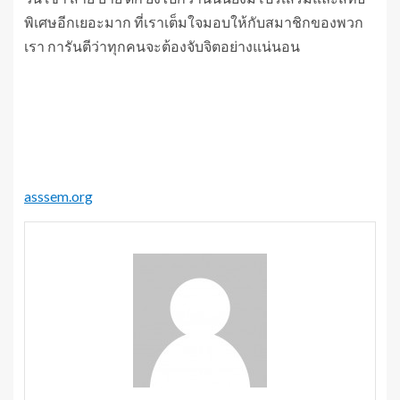
พิเศษอีกเยอะมาก ที่เราเต็มใจมอบให้กับสมาชิกของพวก
เรา การันตีว่าทุกคนจะต้องจับจิตอย่างแน่นอน
asssem.org