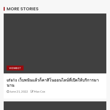
MORE STORIES
VIEWBET
ufa1s เว็บพนันแล้วก็คาสิโนออนไลน์ที่เปิดให้บริการมา
นาน
June 21, 2022
Max Cox