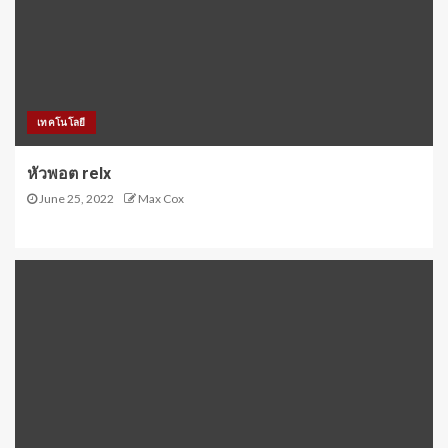
เทคโนโลยี
หัวพอต relx
June 25, 2022
Max Cox