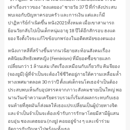
เล่าเรื่องราวของ “ฮงแดยอง” ชายวัย 37 ปี ที่กำลังประสบ
พบเจอกับปัญหาครอบครัว และการเงิน แต่และก็มี
ปาฏิหาริย์กำเนิดขึ้น หนัง2021ทั้งหมด เมื่อเขาสามารถ
ย้อนวัยกลับไปเป็นเด็กหนุ่มอายุ 18 ปีได้อีกสักรอบ ฮงแด
ยอง จึงตั้งใจจะแก้ไขข้อบกพร่องในอดีตสมัยของตนเอง
หนังเกาหลีที่สร้างขึ้นจากนวนิยายสะท้อนสังคมเรื่อง
คตินิยมสิทธิเพศหญิง (Feminism) ที่มียอดซื้อขายแลก
เปลี่ยนกว่า 1 ล้านเล่ม เกิดเรื่องเหมือนกับเกี่ยวกับ คิมจียอง
(จองยูมี) ผู้ที่จำเป็นจะต้องใช้ชีวิตอยู่ภายใต้ความเหลื่อมล้ำ
ทางเพศมาตลอด 30 กว่าปี ตั้งแต่เด็กจนโตเธอจำเป็นต้อง
ประสบพบเห็นกับอุปสรรคจากภาวะสังคมชายเป็นใหญ่ พอ
นานวันเข้าความเครียดรวบรวมก็เริ่มส่งผลกระทบกับเธอ
จนท้ายที่สุดมันก็ส่งผลให้เธอแปรเปลี่ยนเป็นผู้ป่วยทางจิต
และจำเป็นจำเป็นจะต้องเข้ารับการรักษาโดยมีสามีผู้แสน
อบอุ่น ชองแดฮยอน (กงยู) คอยอยู่ข้าง ๆ และเข้าร่วม
จัดการกับปัญหาไปพร้อมทั้งเธอ