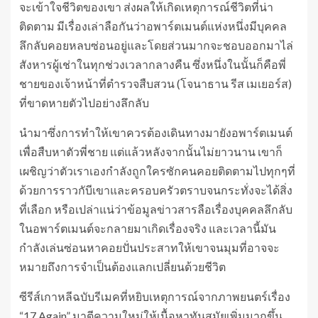
จะเข้าใจชีวิตของเขา ส่งผลให้เกิดเหตุการณ์ชีวิตที่น่า
ติดตาม มีเรื่องเล่าลือกันว่าอพาร์ตเมนต์แห่งหนึ่งมีบุคคล
ลึกลับคอยหลบซ่อนอยู่และโดยส่วนมากจะชอบออกมาไล่
สังหารผู้เช่าในทุกช่วงเวลากลางคืน ซึ่งหนึ่งในนั้นก็คือพี่
ชายของเจ้าหน้าที่ตำรวจสืบสวน (โจนาธาน รีส เมเยอร์ส)
ที่ขาดหายตัวไปอย่างลึกลับ
นำมาซึ่งการทำให้เขาควรต้องเดินทางมายังอพาร์ตเมนต์
เพื่อสืบหาตัวพี่ชาย แต่แล้วหลังจากนั้นไม่ยาวนาน เขาก็
เผชิญว่าตัวเราเองกำลังถูกใครซักคนคอยติดตามไปทุกๆที่
ด้วยการราวกับีเขาและครอบครัวตราบจนกระทั่งจะได้สิ่ง
ที่เลือก หรือเปล่าแน่ว่าข้อมูลข่าวสารลือเรื่องบุคคลลึกลับ
ในอพาร์ตเมนต์จะกลายมาเกิดเรื่องจริง และเวลานี้มัน
กำลังเล่นซ่อนหาคอยปั่นประสาทให้เขาจนมุมที่อาจจะ
หมายถึงการจำเป็นต้องแลกเปลี่ยนด้วยชีวิต
ซีรีส์เกาหลีฉบับรีเมคที่หยิบเหตุการณ์จากภาพยนตร์เรื่อง
“17 Again” มาตีความใหม่ให้เนื้อหาทันสมัยเพิ่มมากขึ้น