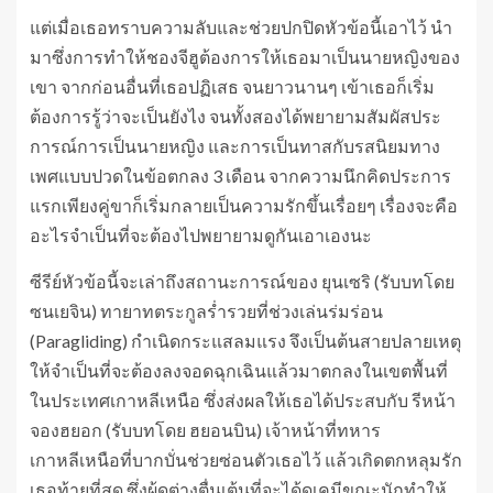
แต่เมื่อเธอทราบความลับและช่วยปกปิดหัวข้อนี้เอาไว้ นำ
มาซึ่งการทำให้ชองจีฮูต้องการให้เธอมาเป็นนายหญิงของ
เขา จากก่อนอื่นที่เธอปฏิเสธ จนยาวนานๆ เข้าเธอก็เริ่ม
ต้องการรู้ว่าจะเป็นยังไง จนทั้งสองได้พยายามสัมผัสประ
การณ์การเป็นนายหญิง และการเป็นทาสกับรสนิยมทาง
เพศแบบปวดในข้อตกลง 3 เดือน จากความนึกคิดประการ
แรกเพียงคู่ขาก็เริ่มกลายเป็นความรักขึ้นเรื่อยๆ เรื่องจะคือ
อะไรจำเป็นที่จะต้องไปพยายามดูกันเอาเองนะ
ซีรีย์หัวข้อนี้จะเล่าถึงสถานะการณ์ของ ยุนเซริ (รับบทโดย
ซนเยจิน) ทายาทตระกูลร่ำรวยที่ช่วงเล่นร่มร่อน
(Paragliding) กำเนิดกระแสลมแรง จึงเป็นต้นสายปลายเหตุ
ให้จำเป็นที่จะต้องลงจอดฉุกเฉินแล้วมาตกลงในเขตพื้นที่
ในประเทศเกาหลีเหนือ ซึ่งส่งผลให้เธอได้ประสบกับ รีหน้า
จองฮยอก (รับบทโดย ฮยอนบิน) เจ้าหน้าที่ทหาร
เกาหลีเหนือที่บากบั่นช่วยซ่อนตัวเธอไว้ แล้วเกิดตกหลุมรัก
เธอท้ายที่สุด ซึ่งผู้ดูต่างตื่นเต้นที่จะได้ดูเคมีขณะนักทำให้