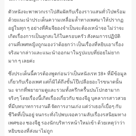
ตัวหนังจะพาพวกเราไปสัมผัสกับเรื่องราวแสนทั่วไปพร้อม
ด้วยแนะนำประเด็นความเหลื่อมล้ำทางเพศมาให้ปรากฏ
อยู่ในทุก ๆ อย่างที่คิมจียองจำเป็นจะต้องเหน้าจอ ไม่ว่าจะ
เกิดเรื่องการเป็นลูกสะใภ้ในครอบครัว สังคมการปฏิบัติ
งานที่เพศหญิงถูกมองว่าด้อยกว่า เป็นเรื่องที่หยิบเอาเรื่อง
จริงมากล่าวและแนะนำออกมาในรูปแบบที่ย่อยไม่ยาก
มาก ๆ เลยค่ะ
ซึ่งประเด็นนี้ควรต้องพูดก่อนว่าเป็นหนังเรท 18+ ที่มีข้อมูล
เกี่ยวกับเรื่องเพศ แต่ก็มิได้ถึงขั้นโป๊เปลือยอะไรขนาดนั้น
นะ จากที่พยายามดูและรวมทั้งครึกครื้นปนโปกฮามาก
จริงๆ โดยเรื่องนี้เกิดเรื่องเกี่ยวกับ ชองจีอู บุคลากรสาวสวย
ที่มีบทบาทการงานดี จัดการงานเก่ง แต่ว่าเธอก็เบื่อๆ กับ
ชีวิตที่เป็นอยู่ จนกระทั่งไปพบเจอความลับเรื่องรสนิยมทาง
เพศของ ชองจีฮู รองนักบริหารหน้าใหม่เข้า ด้วยเหตุว่าว่า
หยิบของที่ส่งมาไม่ถูก