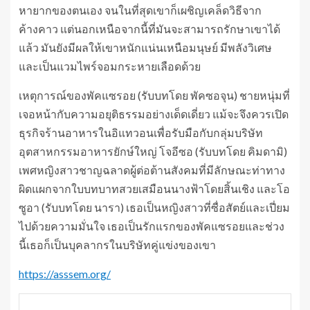
หายากของตนเอง จนในที่สุดเขาก็เผชิญเคล็ดวิธีจาก
ค้างคาว แต่นอกเหนือจากนี้ที่มันจะสามารถรักษาเขาได้
แล้ว มันยังมีผลให้เขาหนักแน่นเหนือมนุษย์ มีพลังวิเศษ
และเป็นแวมไพร์จอมกระหายเลือดด้วย
เหตุการณ์ของพัคแซรอย (รับบทโดย พัคซอจุน) ชายหนุ่มที่
เจอหน้ากับความอยุติธรรมอย่างเด็ดเดี่ยว แม้จะจึงควรเปิด
ธุรกิจร้านอาหารในอิแทวอนเพื่อรับมือกับกลุ่มบริษัท
อุตสาหกรรมอาหารยักษ์ใหญ่ โจอีซอ (รับบทโดย คิมดามิ)
เพศหญิงสาวชาญฉลาดผู้ต่อต้านสังคมที่มีลักษณะท่าทาง
ผิดแผกจากใบบทบาทสวยเสมือนนางฟ้าโดยสิ้นเชิง และโอ
ซูอา (รับบทโดย นารา) เธอเป็นหญิงสาวที่ซื่อสัตย์และเปี่ยม
ไปด้วยความมั่นใจ เธอเป็นรักแรกของพัคแซรอยและช่วง
นี้เธอก็เป็นบุคลากรในบริษัทคู่แข่งของเขา
https://asssem.org/