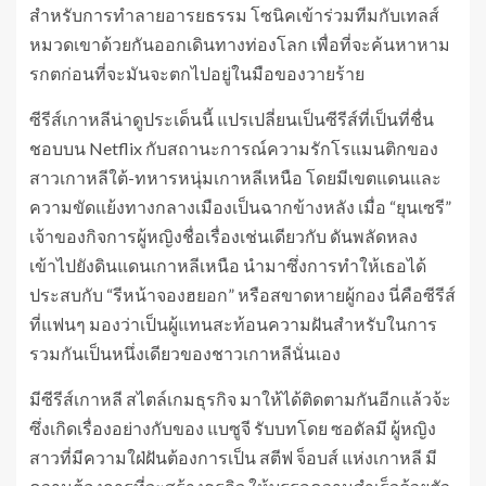
สำหรับการทำลายอารยธรรม โซนิคเข้าร่วมทีมกับเทลส์
หมวดเขาด้วยกันออกเดินทางท่องโลก เพื่อที่จะค้นหาหาม
รกตก่อนที่จะมันจะตกไปอยู่ในมือของวายร้าย
ซีรีส์เกาหลีน่าดูประเด็นนี้ แปรเปลี่ยนเป็นซีรีส์ที่เป็นที่ชื่น
ชอบบน Netflix กับสถานะการณ์ความรักโรแมนติกของ
สาวเกาหลีใต้-ทหารหนุ่มเกาหลีเหนือ โดยมีเขตแดนและ
ความขัดแย้งทางกลางเมืองเป็นฉากข้างหลัง เมื่อ “ยุนเซรี”
เจ้าของกิจการผู้หญิงชื่อเรื่องเช่นเดียวกับ ดันพลัดหลง
เข้าไปยังดินแดนเกาหลีเหนือ นำมาซึ่งการทำให้เธอได้
ประสบกับ “รีหน้าจองฮยอก” หรือสขาดหายผู้กอง นี่คือซีรีส์
ที่แฟนๆ มองว่าเป็นผู้แทนสะท้อนความฝันสำหรับในการ
รวมกันเป็นหนึ่งเดียวของชาวเกาหลีนั่นเอง
มีซีรีส์เกาหลี สไตล์เกมธุรกิจ มาให้ได้ติดตามกันอีกแล้วจ้ะ
ซึ่งเกิดเรื่องอย่างกับของ แบซูจี รับบทโดย ซอดัลมี ผู้หญิง
สาวที่มีความใฝ่ฝันต้องการเป็น สตีฟ จ็อบส์ แห่งเกาหลี มี