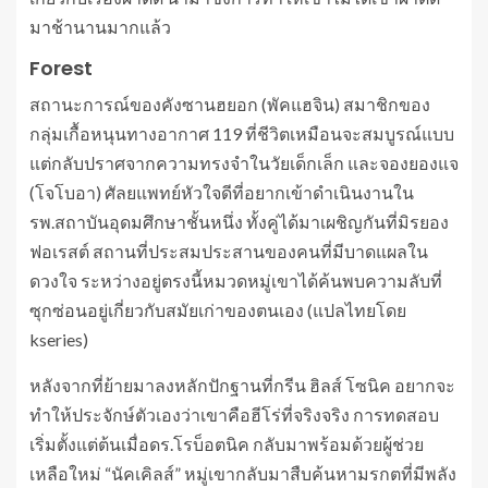
มาช้านานมากแล้ว
Forest
สถานะการณ์ของคังซานฮยอก (พัคแฮจิน) สมาชิกของ
กลุ่มเกื้อหนุนทางอากาศ 119 ที่ชีวิตเหมือนจะสมบูรณ์แบบ
แต่กลับปราศจากความทรงจำในวัยเด็กเล็ก และจองยองแจ
(โจโบอา) ศัลยแพทย์หัวใจดีที่อยากเข้าดำเนินงานใน
รพ.สถาบันอุดมศึกษาชั้นหนึ่ง ทั้งคู่ได้มาเผชิญกันที่มิรยอง
ฟอเรสต์ สถานที่ประสมประสานของคนที่มีบาดแผลใน
ดวงใจ ระหว่างอยู่ตรงนี้หมวดหมู่เขาได้ค้นพบความลับที่
ซุกซ่อนอยู่เกี่ยวกับสมัยเก่าของตนเอง (แปลไทยโดย
kseries)
หลังจากที่ย้ายมาลงหลักปักฐานที่กรีน ฮิลส์ โซนิค อยากจะ
ทำให้ประจักษ์ตัวเองว่าเขาคือฮีโร่ที่จริงจริง การทดสอบ
เริ่มตั้งแต่ต้นเมื่อดร.โรบ็อตนิค กลับมาพร้อมด้วยผู้ช่วย
เหลือใหม่ “นัคเคิลส์” หมู่เขากลับมาสืบค้นหามรกตที่มีพลัง