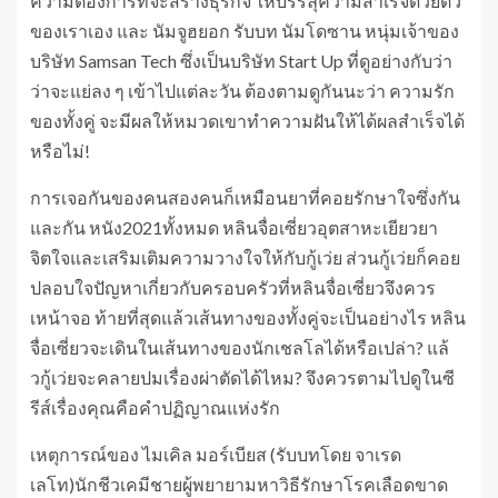
ความต้องการที่จะสร้างธุรกิจ ให้บรรลุความสำเร็จด้วยตัว
ของเราเอง และ นัมจูฮยอก รับบท นัมโดซาน หนุ่มเจ้าของ
บริษัท Samsan Tech ซึ่งเป็นบริษัท Start Up ที่ดูอย่างกับว่า
ว่าจะแย่ลง ๆ เข้าไปแต่ละวัน ต้องตามดูกันนะว่า ความรัก
ของทั้งคู่ จะมีผลให้หมวดเขาทำความฝันให้ได้ผลสำเร็จได้
หรือไม่!
การเจอกันของคนสองคนก็เหมือนยาที่คอยรักษาใจซึ่งกัน
และกัน หนัง2021ทั้งหมด หลินจื่อเซี่ยวอุตสาหะเยียวยา
จิตใจและเสริมเติมความวางใจให้กับกู้เว่ย ส่วนกู้เว่ยก็คอย
ปลอบใจปัญหาเกี่ยวกับครอบครัวที่หลินจื่อเซี่ยวจึงควร
เหน้าจอ ท้ายที่สุดแล้วเส้นทางของทั้งคู่จะเป็นอย่างไร หลิน
จื่อเซี่ยวจะเดินในเส้นทางของนักเชลโลได้หรือเปล่า? แล้
วกู้เว่ยจะคลายปมเรื่องผ่าตัดได้ไหม? จึงควรตามไปดูในซี
รีส์เรื่องคุณคือคำปฏิญาณแห่งรัก
เหตุการณ์ของ ไมเคิล มอร์เบียส (รับบทโดย จาเรด
เลโท)นักชีวเคมีชายผู้พยายามหาวิธีรักษาโรคเลือดขาด