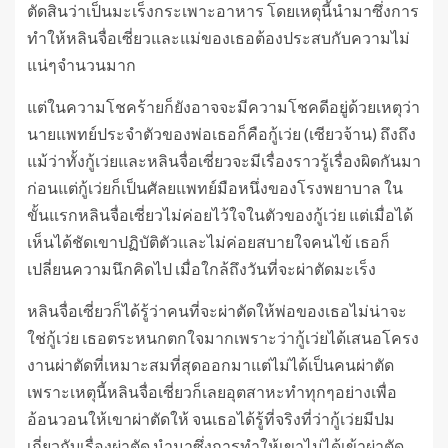
ตัดสินว่าเป็นมะเร็งกระเพาะอาหาร โดยเหตุนี้นำมาซึ่งการ
ทำให้หลินจื่อเซี่ยวและแม่ของเธอต้องประสบกับความไม่
แน่ๆจำนวนมาก
แต่ในความโชคร้ายก็ยังอาจจะมีความโชคดีอยู่ด้วยเหตุว่า
นายแพทย์ประจำตัวของพ่อเธอก็คือกู้เว่ย (เซียวจ้าน) ถึงถึง
แม้ว่าทั้งกู้เว่ยและหลินจื่อเซี่ยวจะมีเรื่องราวรู้เรื่องผิดกันมา
ก่อนแต่กู้เว่ยก็เป็นศัลยแพทย์มือหนึ่งของโรงพยาบาล ใน
ขั้นแรกหลินจื่อเซี่ยวไม่ค่อยไว้ใจในตัวของกู้เว่ย แต่เมื่อได้
เห็นได้ชัดเขาปฏิบัติตัวและไม่ค่อยสบายใจคนไข้ เธอก็
เปลี่ยนความนึกคิดไป เมื่อใกล้ถึงวันที่จะผ่าตัดมะเร็ง
หลินจื่อเซี่ยวก็ได้รู้ว่าคนที่จะผ่าตัดให้พ่อของเธอไม่น่าจะ
ใช่กู้เว่ย เธอตระหนกตกใจมากเพราะว่ากู้เว่ยได้เสนอโครง
งานผ่าตัดที่เหมาะสมที่สุดออกมาแต่ไม่ได้เป็นคนผ่าตัด
เพราะเหตุนี้หลินจื่อเซี่ยวก็เลยอุตสาหะทำทุกๆอย่างเพื่อ
อ้อนวอนให้เขาผ่าตัดให้ จนเธอได้รู้ที่จริงที่ว่ากู้เว่ยมีปม
เกี่ยวกับเรื่องผ่าตัด นำมาซึ่งการทำให้เขาไม่ได้เข้าผ่าตัด