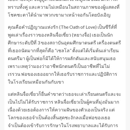
ทราบทั้งคู่ และความไม่เหมือนในสถานภาพของผู้แสดงที่
โชคชะตาได้นำมาพวกเขามาเหน้าจอกันโดยบังเอิญ
คุณคือคำปฏิญาณแห่งรัก (The Oath of Love) เป็นซีรีส์ที่
พูดเล่าเรื่องราวของหลินจื่อเซี่ยว (หยางจื่อ) เธอเป็นนัก
ศีกษาระดับปีที่ 3 ของสถาบันอุดมศึกษาดนตรี เครื่องดนตรี
ที่เธอถนัดมากที่สุดก็คือ “เชลโล” ตั้งแต่ได้เริ่มต้นเล่าเรียน
ดนตรีมา ผู้เป็นพ่อก็มิได้ให้การผลักดันและสนับสนุนเธอ
เพราะเหตุว่ามองว่าอาชีพนักดนตรีเป็นอาชีพที่ไม่ไม่
เรรวน พ่อของเธออยากให้เธอรับราชการและปฏิบัติการ
ในโรงเรียนเหมือนกันกับเขา
แต่หลินจื่อเซี่ยวก็ยื่นคำขาดว่าเธอจะเล่าเรียนดนตรีและจะ
เป็นไปไม่ได้รับราชการ หลินจื่อเซี่ยวเป็นผู้คนที่มุ่งมั่นมาก
เนื่องด้วยเธอต้องการให้ความฝันของตัวเองเป็นจริง แต่
โลกของเธอจำเป็นต้องสิ้นสุดชะงักลงเมื่อพ่อของเธอ
จำเป็นต้องเข้ารับการรักษาในโรงพยาบาลและได้รับการ