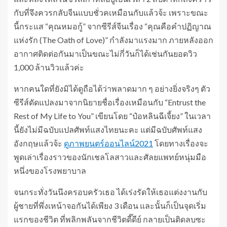
กับที่จึงควรกลับจีนแบบชั่วคเหมือนกับแล้วจ้ะ เพราะขณะ
นี้กระแส “คุณหมอกู้” จากซีรีส์จีนเรื่อง “คุณคือคำปฏิญาณ
แห่งรัก (The Oath of Love)” กำลังมาแรงมาก ภายหลังออก
อากาศติดต่อกันมาเป็นขณะไม่กี่วันก็ได้เช่นกันยอดวิว
1,000 ล้านวิวแล้วค่ะ
หากคนใดที่ยังมิได้ดูถือได้ว่าพลาดมาก ๆ อย่างยิ่งจริงๆ ตัว
ซีรีส์ดัดแปลงมาจากนิยายชื่อเรื่องเหมือนกับ “Entrust the
Rest of My Life to You” เขียนโดย “ป๋อหลินฉีเจี้ยง” ในเวลา
นี้ยังไม่มีฉบับแปลศัพท์แสงไทยนะคะ แต่มีฉบับศัพท์แสง
อังกฤษแล้วจ้ะ
ดูภาพยนตร์ออนไลน์2021
โดยทางเรื่องจะ
พูดเล่าเรื่องราวของนักเชลโลสาวและศัลยแพทย์หนุ่มมือ
หนึ่งของโรงพยาบาล
จนกระทั่งวันนึงครอบครัวเธอ ได้เร่งรัดให้เธอแต่งงานกับ
ผู้ชายที่พึ่งเหน้าจอกันได้เพียง 3 เดือน และนั้นก็เป็นจุดเริ่ม
แรกของชีวิต ที่พลิกพลันจากชีวิตดี๊ดีย์ กลายเป็นติดลบซะ