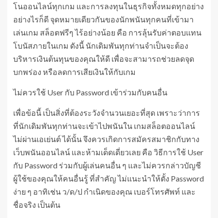
โนออนไลน์ทุกเกม และการลงทุนในธุรกิจทั้งหมดทุกอย่าง
อย่างไรก็ดี จุดหมายเดียวกันของนักพนันทุกคนที่เข้ามา
เล่นเกม สล็อตฟรีๆ ไร้อย่างน้อย คือ การลุ้นรับค่าตอบแทน
โบนัสภายในเกม ดังนี้ นักเดิมพันทุกท่านจำเป็นจะต้อง
บริหารเงินต้นทุนของคุณให้ดี เพื่อจะสามารถช่วยลดจุด
บกพร่อง หรือลดการเสียเงินให้กับเกม
ไม่ควรใช้ User กับ Password เข้าร่วมกับคนอื่น
เพื่อข้อนี้ เป็นสิ่งที่ต้องระวังจำนวนเยอะที่สุด เพราะว่าการ
ที่นักเดิมพันทุกท่านจะเข้าไปพนันใน เกมสล็อตออนไลน์
ไม่ผ่านเอเย่นต์ ได้นั้น จึงควรเกิดการสมัครสมาชิกกับทาง
เว็บพนันออนไลน์ และห้ามเด็ดเดี่ยวเลย คือ วิธีการใช้ User
กับ Password ร่วมกับผู้เล่นคนอื่น ๆ และไม่ควรกล่าวบัญชี
ผู้ใช้ของคุณให้คนอื่นรู้ ที่สำคัญ ไม่แนะนำให้ตั้ง Password
ง่าย ๆ อาทิเช่น ว/ด/ป กำเนิดของคุณ เบอร์โทรศัพท์ และ
ชื่อจริง เป็นต้น