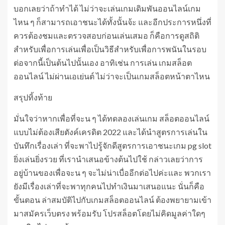
บอกเลยว่าถ้าทำได้ ไม่ว่าจะเล่นเกมเดิมพันออนไลน์เกม
ไหน ๆ ก็สามารถเอาชนะได้ทั้งนั้นจ้ะ และอีกประการหนึ่งที่
ควรต้องชมและตรวจสอบก่อนเล่นเสมอ ก็คือการดูสถิติ
สำหรับเพื่อการเล่นเพื่อเป็นวิธีสำหรับเพื่อการพนันในรอบ
ต่อจากนี้เป็นต้นไปนั้นเอง อาทิเช่น การเล่น เกมสล็อต
ออนไลน์ ไม่ผ่านเอเย่นต์ ไม่ว่าจะเป็นเกมสล็อตหน้าตาไหน
สรุปทิ้งท้าย
มั่นใจว่าหากเพื่อที่จะน ๆ ได้ทดลองเล่นเกม สล็อตออนไลน์
แบบไม่ต้องเสียตังค์เครดิต 2022 และได้นำสูตรการเล่นใน
บันทึกเรื่องเล่า ที่จะพาไปรู้จักดีสูตรการเอาชนะเกม pg slot
ยิ่งเล่นยิ่งรวย ที่เรานำเสนอข้างต้นไปใช้ กล่าวเลยว่าการ
อยู่บ้านของเพื่อจะน ๆ จะไม่น่าเบื่ออีกต่อไปค่ะเเละ พวกเรา
ยังมีเรื่องเล่าที่จะพาทุกคนไปทำเงินมาเสนอแนะ นั่นก็คือ
ขั้นตอน ล่าสมบัติไปกับเกมสล็อตออนไลน์ ต้องพยายามเข้า
มาสมัครเว็บตรง พร้อมรับ โปรสล็อตโดยไม่คิดมูลค่าใดๆ