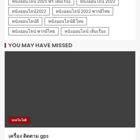
หนังออนไลน์ 2021 ฟรี เต็มเรื่อง
หนังออนไลน์ 2022
หนังออนไลน์2022
หนังออนไลน์ 2022 พากย์ไทย
หนังออนไลน์ผี
หนังออนไลน์ผี ไทย
หนังออนไลน์ พากย์ไทย
หนังออนไลน์ เต็มเรื่อง
YOU MAY HAVE MISSED
เทคโนโลยี
เครื่อง ติดตาม gps