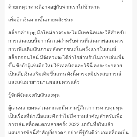
ด้วยเหตุว่าดวงดีอาจอยู่กับพวกเราไม่ช้านาน
เพิ่มอีกเงินมากขึ้นภายหลังชนะ
สล็อตค่าย pg มือใหม่อาจจะจะไม่มีเทคนิคและวิธีสำหรับ
การเล่นแบบนี้มากนัก แต่สำหรับท่านที่เล่นมาพอสมควร
การเพิ่มเติมเงินภายหลังจากชนะในครั้งแรกในเกมส์
สล็อตออนไลน์ มีจังหวะจะได้กำไรสำหรับในการเล่นเพิ่ม
ขึ้น ซึ่งถ้าผู้เล่นมือใหม่ใช้เทคนิคและวิธีนี้ คงจะจะกลาย
เป็นเสียเงินเสริมเติมขึ้นแทน ดังนี้ควรจะมีประสบการณ์
และเล่นมายาวนานพอสมควรแล้ว
รู้จักดีจัดแจงกับเงินลงทุน
ผู้เล่นหลายคนส่วนมากจะมีความรู้สึกว่าการควบคุมทุน
เป็นเรื่องที่น่าเบื่อและคิดว่าไม่มีความสำคัญ สำหรับเพื่อ
การเล่น สล็อตแตกหลายครั้ง 2022 แต่อันที่จริงแล้ว
แผนการข้อนี้สำคัญยิ่งยวด ๆ อย่างที่รู้กันดีว่า เกมสล็อตเป็น