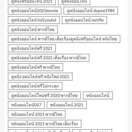
ดูหนังฟรีออนไลน์ 2021
ดูหนังออนไลน์
ดูหนังออนไลน์2021imovie
ดูหนังออนไลน์ dopee1984
ดูหนังออนไลน์ hd2youhd
ดูหนังออนไลน์ netflix
ดูหนังออนไลน์ พากย์ไทย
ดูหนังออนไลน์ พากย์ไทย เต็มเรื่องดูหนังฟรีออนไลน์ หนังไทย
ดูหนังออนไลน์ฟรี 2021
ดูหนังออนไลน์ฟรี 2021 เต็มเรื่อง พากย์ไทย
ดูหนังออนไลน์ฟรี พากย์ไทย
ดูหนัง ออนไลน์ฟรี หนังใหม่ 2021
ดูหนังออนไลน์ฟรีไม่กระตุก
ดูหนังออนไลน์ใหม่ฟรี 2020 พากย์ไทย
หนังออนไลน์
หนังออนไลน์037
หนังออนไลน์ 2021
หนังออนไลน์ 2021 พากย์ไทย
หนังออนไลน์ 2021 พากย์ไทย เต็มเรื่อง