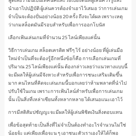
นำเอาไปปฏิบัติ ผู้เล่นควรต้องจำเอาไว้เสมอ ว่าการเล่นเกม
จำเป็นจะต้องปั่นอย่างน้อย 20 ครั้ง ถึงจะได้ผล เพราะเหตุ
ว่าเกมสล็อตมันมีรอบสำหรับเพื่อการออกโบนัส
เลือกเฟ้นเล่นเกมที่จำนวน 25 ไลน์เพียงแค่นั้น
วิธีการเล่นเกม สล็อตเครดิต ฟรีๆ ไร้ อย่างน้อย ที่ผู้เล่นมือ
ใหม่จำเป็นที่จะต้องรู้อีกหนึ่งข้อก็คือ การเลือกเล่นเกมที่
ปริมาณ 25 ไลน์เพียงแค่นั้น ต้องกล่าวเลยว่าแนวทางแบบนี้
จะมีผลให้ผู้เล่นมีจังหวะสำหรับเพื่อการชนะเสริมเติมขึ้น
มาก คนไหนที่คิดจะเล่นเกมนี้บอกเลยว่าห้ามพลาดที่นำไป
ปรับใช้ในเกม เพราะการเฟ้นไลน์สำหรับเพื่อการเล่นเกม
นั้น เป็นสิ่งที่เหล่าเซียนทั้งหลากหลาย ได้เสนอแนะเอาไว้
การมีสติสัมปชัญญะจะมีผลให้ผู้เล่นพิชิตเงินสิ่งตอบแทน
เพื่อข้อสุดท้าย เป็นสิ่งที่ไม่จำเป็นต้องทำอะไรจำนวนไม่ใช่
น้อยจ้ะ แค่เพียงเพื่อจะน ๆ เอาชนะตัวเราเองให้ได้ก็พอ