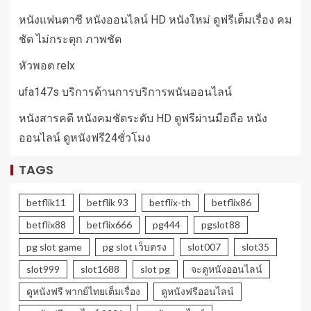
หนังแฟนตาซี หนังออนไลน์ HD หนังใหม่ ดูฟรีเต็มเรื่อง คม
ชัด ไม่กระตุก ภาพชัด
หัวพอต relx
ufa147s บริการด้านการบริการพนันออนไลน์
หนังสารคดี หนังคมชัดระดับ HD ดูฟรีผ่านมือถือ หนัง
ออนไลน์ ดูหนังฟรี24ชั่วโมง
TAGS
betflik11
betflik 93
betflix-th
betflix86
betflix88
betflix666
pg444
pgslot88
pg slot game
pg slot เว็บตรง
slot007
slot35
slot999
slot1688
slot pg
จะดูหนังออนไลน์
ดูหนังฟรี พากย์ไทยเต็มเรื่อง
ดูหนังฟรีออนไลน์