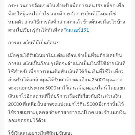
กระบวนการจัดแจงเงิน สำหรับเพื่อการเล่น PG สล็อต เพื่อ
ที่จะให้ผู้เล่นได้กำไร และมีการจัดการเงินที่ดีไม่น่าใช่
หมดตัว ส่วนวิธีการดังที่กล่าวมาแล้วข้างต้นจะมีอะไรบ้าง
ตามไปเรียนรู้กันได้ทันทีค่ะ
วินเนอร์191
การแบ่งเงินที่มีเป็นก้อน ๆ
เมื่อคุณได้รับเงินมาในแต่ละเดือน จำเป็นที่จะต้องเคยชิน
การแบ่งเงินเป็นก้อน ๆ เพื่อจะจำแนกเป็นเงินที่ใช้จ่าย เงินที่
ใช้สำหรับเพื่อการเล่นเดิมพัน เงินที่ใช้กิน เงินที่ใช้ไปเที่ยว
สำหรับ ได้แก่ถ้าคุณได้รับค่าจ้างต่อเดือน 25000 คุณอาจ
จะจะแยกประเภท 5000 มาไว้เล่น สล็อตออนไลน์ โดยแยก
เงินมาไว้อีกสถานที่ให้บริการเรื่องที่เกี่ยวกับเงิน ส่วนเงิน
20000 ที่เหลือนั้นอาจจะแบ่งแยกไว้กิน 5000 ยิ่งกว่านั้นไว้
ใช้จ่ายเฉพาะบุคคล จ่ายค่าสาธารณปโภค และจำแนกเงิน
ออมอดออมไว้ด้วย
ใช้เงินเล่นอย่างมีสติสัมปชัญญะ