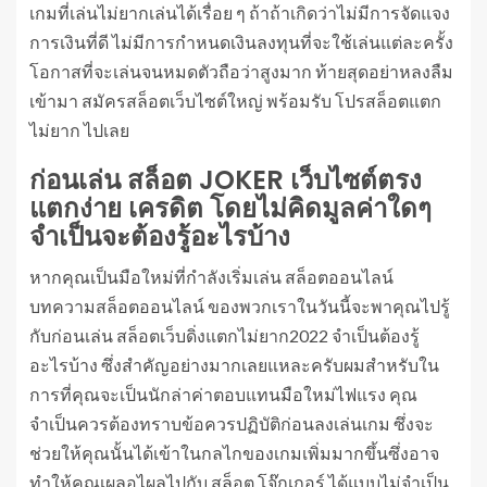
เกมที่เล่นไม่ยากเล่นได้เรื่อย ๆ ถ้าถ้าเกิดว่าไม่มีการจัดแจง
การเงินที่ดี ไม่มีการกำหนดเงินลงทุนที่จะใช้เล่นแต่ละครั้ง
โอกาสที่จะเล่นจนหมดตัวถือว่าสูงมาก ท้ายสุดอย่าหลงลืม
เข้ามา สมัครสล็อตเว็บไซต์ใหญ่ พร้อมรับ โปรสล็อตแตก
ไม่ยาก ไปเลย
ก่อนเล่น สล็อต JOKER เว็บไซต์ตรง
แตกง่าย เครดิต โดยไม่คิดมูลค่าใดๆ
จำเป็นจะต้องรู้อะไรบ้าง
หากคุณเป็นมือใหม่ที่กำลังเริ่มเล่น สล็อตออนไลน์
บทความสล็อตออนไลน์ ของพวกเราในวันนี้จะพาคุณไปรู้
กับก่อนเล่น สล็อตเว็บดิ่งแตกไม่ยาก2022 จำเป็นต้องรู้
อะไรบ้าง ซึ่งสำคัญอย่างมากเลยแหละครับผมสำหรับใน
การที่คุณจะเป็นนักล่าค่าตอบแทนมือใหม่ไฟแรง คุณ
จำเป็นควรต้องทราบข้อควรปฏิบัติก่อนลงเล่นเกม ซึ่งจะ
ช่วยให้คุณนั้นได้เข้าในกลไกของเกมเพิ่มมากขึ้นซึ่งอาจ
ทำให้คุณเผลอไผลไปกับ สล็อต โจ๊กเกอร์ ได้แบบไม่จำเป็น