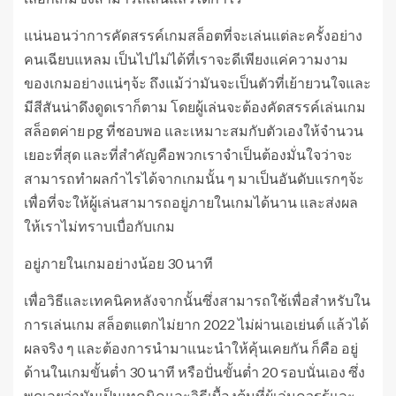
แน่นอนว่าการคัดสรรค์เกมสล็อตที่จะเล่นแต่ละครั้งอย่าง
คนเฉียบแหลม เป็นไปไม่ได้ที่เราจะดีเพียงแค่ความงาม
ของเกมอย่างแน่ๆจ้ะ ถึงแม้ว่ามันจะเป็นตัวที่เย้ายวนใจและ
มีสีสันน่าดึงดูดเราก็ตาม โดยผู้เล่นจะต้องคัดสรรค์เล่นเกม
สล็อตค่าย pg ที่ชอบพอ และเหมาะสมกับตัวเองให้จำนวน
เยอะที่สุด และที่สำคัญคือพวกเราจำเป็นต้องมั่นใจว่าจะ
สามารถทำผลกำไรได้จากเกมนั้น ๆ มาเป็นอันดับแรกๆจ้ะ
เพื่อที่จะให้ผู้เล่นสามารถอยู่ภายในเกมได้นาน และส่งผล
ให้เราไม่ทราบเบื่อกับเกม
อยู่ภายในเกมอย่างน้อย 30 นาที
เพื่อวิธีและเทคนิคหลังจากนั้นซึ่งสามารถใช้เพื่อสำหรับใน
การเล่นเกม สล็อตแตกไม่ยาก 2022 ไม่ผ่านเอเย่นต์ แล้วได้
ผลจริง ๆ และต้องการนำมาแนะนำให้คุ้นเคยกัน ก็คือ อยู่
ด้านในเกมขั้นต่ำ 30 นาที หรือปั่นขั้นต่ำ 20 รอบนั่นเอง ซึ่ง
พูดเลยว่ามันเป็นเทคนิคและวิธีเบื้องต้นที่ผู้เล่นควรรู้และ