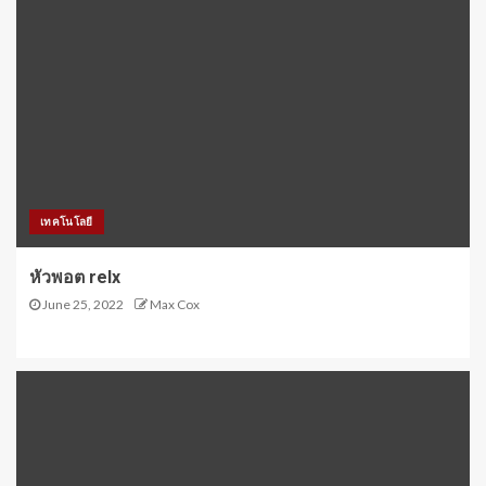
เทคโนโลยี
หัวพอต relx
June 25, 2022
Max Cox