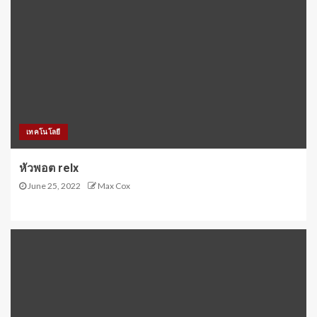
เทคโนโลยี
หัวพอต relx
June 25, 2022
Max Cox