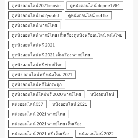
ดูหนังออนไลน์2021imovie
ดูหนังออนไลน์ dopee1984
ดูหนังออนไลน์ hd2youhd
ดูหนังออนไลน์ netflix
ดูหนังออนไลน์ พากย์ไทย
ดูหนังออนไลน์ พากย์ไทย เต็มเรื่องดูหนังฟรีออนไลน์ หนังไทย
ดูหนังออนไลน์ฟรี 2021
ดูหนังออนไลน์ฟรี 2021 เต็มเรื่อง พากย์ไทย
ดูหนังออนไลน์ฟรี พากย์ไทย
ดูหนัง ออนไลน์ฟรี หนังใหม่ 2021
ดูหนังออนไลน์ฟรีไม่กระตุก
ดูหนังออนไลน์ใหม่ฟรี 2020 พากย์ไทย
หนังออนไลน์
หนังออนไลน์037
หนังออนไลน์ 2021
หนังออนไลน์ 2021 พากย์ไทย
หนังออนไลน์ 2021 พากย์ไทย เต็มเรื่อง
หนังออนไลน์ 2021 ฟรี เต็มเรื่อง
หนังออนไลน์ 2022