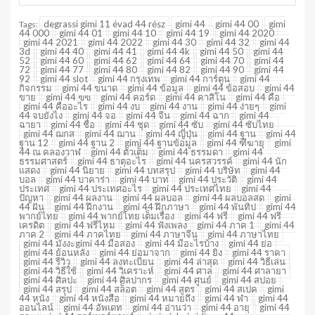
degrassi gimi 11 évad 44 rész
gimi 44
gimi 44 00
gimi
Tags:
44 000
gimi 44 01
gimi 44 10
gimi 44 19
gimi 44 2020
gimi 44 2021
gimi 44 2022
gimi 44 30
gimi 44 32
gimi 44
3d
gimi 44 40
gimi 44 41
gimi 44 4k
gimi 44 50
gimi 44
52
gimi 44 60
gimi 44 62
gimi 44 64
gimi 44 70
gimi 44
72
gimi 44 77
gimi 44 80
gimi 44 82
gimi 44 90
gimi 44
92
gimi 44 slot
gimi 44 กรุงเทพ
gimi 44 การ์ตูน
gimi 44
กิจกรรม
gimi 44 ขนาด
gimi 44 ข้อมูล
gimi 44 ข้อสอบ
gimi 44
ขาย
gimi 44 ฃฃ
gimi 44 คอร์ด
gimi 44 คาสิโน
gimi 44 คือ
gimi 44 คืออะไร
gimi 44 งบ
gimi 44 งาน
gimi 44 ง่ายๆ
gimi
44 จบยังไง
gimi 44 จอ
gimi 44 จีน
gimi 44 ฉาก
gimi 44
ฉายา
gimi 44 ชื่อ
gimi 44 ชุด
gimi 44 ซับ
gimi 44 ซับไทย
gimi 44 ฌกส
gimi 44 ฌาน
gimi 44 ญี่ปุ่น
gimi 44 ฐาน
gimi 44
ฐาน 12
gimi 44 ฐาน 2
gimi 44 ฐานข้อมูล
gimi 44 ฑีฆายุ
gimi
44 ณ คลองวาฬ
gimi 44 ตัวเต็ม
gimi 44 ธรรมดา
gimi 44
ธรรมศาสตร์
gimi 44 ธาตุอะไร
gimi 44 นครสวรรค์
gimi 44 นัก
แสดง
gimi 44 นิยาย
gimi 44 บทสรุป
gimi 44 บริษัท
gimi 44
บอล
gimi 44 บาคาร่า
gimi 44 บาท
gimi 44 ประวัติ
gimi 44
ประเทศ
gimi 44 ประเทศอะไร
gimi 44 ประเทศไทย
gimi 44
ปัญหา
gimi 44 ผลงาน
gimi 44 ผลบอล
gimi 44 ผลบอลสด
gimi
44 ฝัน
gimi 44 ฝึกงาน
gimi 44 ฝึกภาษา
gimi 44 พันทิป
gimi 44
พากย์ไทย
gimi 44 พากย์ไทย เต็มเรื่อง
gimi 44 ฟรี
gimi 44 ฟรี
เครดิต
gimi 44 ฟรีไหม
gimi 44 ฟังเพลง
gimi 44 ภาค 1
gimi 44
ภาค 2
gimi 44 ภาคไทย
gimi 44 ภาษาจีน
gimi 44 ภาษาไทย
gimi 44 มังงะgimi 44 มือสอง
gimi 44 มีอะไรบ้าง
gimi 44 ย่อ
gimi 44 ย้อนหลัง
gimi 44 ย่อมาจาก
gimi 44 ยิง
gimi 44 ราคา
gimi 44 รีวิว
gimi 44 ลงทะเบียน
gimi 44 ล่าสุด
gimi 44 วิธีเล่น
gimi 44 วิธีใช้
gimi 44 วิเคราะห์
gimi 44 ศาล
gimi 44 ศาลายา
gimi 44 ศิลปะ
gimi 44 ศิลปากร
gimi 44 ศูนย์
gimi 44 สปอย
gimi 44 สรุป
gimi 44 สล็อต
gimi 44 สูตร
gimi 44 สเปค
gimi
44 หนัง
gimi 44 หนังสือ
gimi 44 หมายถึง
gimi 44 ฬา
gimi 44
ออนไลน์
gimi 44 อัพเดท
gimi 44 อ่านว่า
gimi 44 อายุ
gimi 44