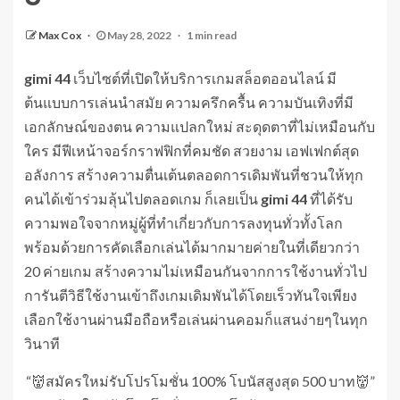
Max Cox
May 28, 2022
1 min read
gimi 44
เว็บไซต์ที่เปิดให้บริการเกมสล็อตออนไลน์ มี
ต้นแบบการเล่นนำสมัย ความครึกครื้น ความบันเทิงที่มี
เอกลักษณ์ของตน ความแปลกใหม่ สะดุดตาที่ไม่เหมือนกับ
ใคร มีฟีเหน้าจอร์กราฟฟิกที่คมชัด สวยงาม เอฟเฟกต์สุด
อลังการ สร้างความตื่นเต้นตลอดการเดิมพันที่ชวนให้ทุก
คนได้เข้าร่วมลุ้นไปตลอดเกม ก็เลยเป็น
gimi 44
ที่ได้รับ
ความพอใจจากหมู่ผู้ที่ทำเกี่ยวกับการลงทุนทั่วทั้งโลก
พร้อมด้วยการคัดเลือกเล่นได้มากมายค่ายในที่เดียวกว่า
20 ค่ายเกม สร้างความไม่เหมือนกันจากการใช้งานทั่วไป
การันตีวิธีใช้งานเข้าถึงเกมเดิมพันได้โดยเร็วทันใจเพียง
เลือกใช้งานผ่านมือถือหรือเล่นผ่านคอมก็แสนง่ายๆในทุก
วินาที
“👹สมัครใหม่รับโปรโมชั่น 100% โบนัสสูงสุด 500 บาท👹”