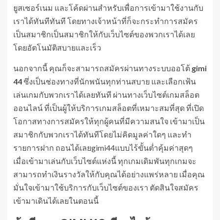
ยูสเซอร์เนม และโค้ดผ่านสำหรับเพื่อการเข้ามาใช้งานกับ
เราได้ทันทีทันที โดยทางเจ้าหน้าที่ก็จะกระทำการสมัคร
เป็นสมาชิกเป็นสมาชิกให้กับเว็บไซต์ของพวกเราได้เลย
โดยอัตโนมัติสบายและเร็ว
นอกจากนี้ คุณก็จะสามารถสมัครผ่านทางระบบออโต้
gimi
44
ซึ่งเป็นช่องทางที่นักพนันทุกท่านสบาย และเลือกเฟ้น
เล่นเกมกับพวกเราได้เลยทันที ผ่านทางเว็บไซต์เกมสล็อต
ออนไลน์ ที่เป็นผู้ให้บริการเกมสล็อตที่เหมาะสมที่สุด ที่เปิด
โอกาสทางการสมัครให้ทุกผู้คนที่มีความสนใจ เข้ามาเป็น
สมาชิกกับพวกเราได้ทันทีโดยไม่คิดมูลค่าใดๆ และทำ
รายการฝาก ถอนได้เลยgimi44แบบไร้ขั้นต่ำคุ้มค่าสุดๆ
เมื่อเข้ามาเล่นกับเว็บไซต์แห่งนี้ ทุกเกมเดิมพันทุกเกมจะ
สามารถทำเงินรางวัลให้กับคุณได้อย่างแพร่หลาย เมื่อคุณ
มั่นใจเข้ามาใช้บริการกับเว็บไซต์ของเรา ตัดสินใจสมัคร
เข้ามาเดินได้เลยในตอนนี้