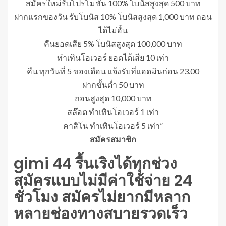
สมัครใหม่รับโปรโมชั่น 100% โบนัสสูงสุด 500 บาท
ฝากแรกของวัน รับโบนัส 10% โบนัสสูงสุด 1,000 บาท ถอน
ได้ไม่อั้น
คืนยอดเสีย 5% โบนัสสูงสุด 100,000 บาท
ทำเทินโอเวอร์ ยอดได้เสีย 10 เท่า
คืน ทุกวันที่ 5 ของเดือน แจ้งรับที่แอดมินก่อน 23.00
ฝากขั้นต่ำ 50 บาท
ถอนสูงสุด 10,000 บาท
สล๊อต ทำเทินโอเวอร์ 1 เท่า
คาสิโน ทำเทินโอเวอร์ 5 เท่า”
สมัครสมาชิก
gimi 44 รื้นเริงได้ทุกช่วง
สมัครแบบไม่มีค่าใช้จ่าย 24
ชั่วโมง สมัครไม่ยากมีหลาก
หลายช่องทางสบายรวดเร็ว