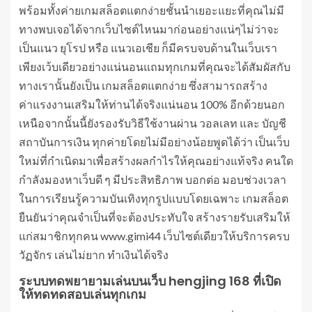
พร้อมทั้งค่ายเกมสล็อตแตกง่ายชั้นนำเยอะแยะที่คุณไม่มี
ทางพบเจอได้จากเว็บไซต์ไหนมาก่อนอย่างแน่ๆไม่ว่าจะ
เป็นแนว ยุโรป หรือ แนวเอเชีย ก็มีครบจบด้านในเว็บเรา
เพียงเว้บเดียวอย่างแน่นอนแถมทุกเกมที่คุณจะได้สัมผัสกับ
ทางเรานั้นยังเป็น เกมสล็อตแตกง่าย ซึ่งสามารถสร้าง
ค่าแรงงานเสริมให้ท่านได้จริงแน่นอน 100% อีกด้วยนอก
เหนือจากนั้นนี้ยังรองรับวิธีใช้งานผ่าน วอลเลท และ บัญชี
สถาบันการเงิน ทุกค่ายโดยไม่มีอย่างน้อยพูดได้ว่า เป็นเว็บ
ใหม่ที่กำเนิดมาเพื่อสร้างผลกำไรให้คุณอย่างแท้จริง คนใด
กำลังมองหาเว็บดี ๆ มีประสิทธิภาพ บอกต่อ มอบช่วงเวลา
ในการเรียนรู้ความบันเทิงทุกรูปแบบโดยเฉพาะ เกมสล็อต
ยืนยันว่าคุณจำเป็นที่จะต้องประทับใจ สร้างรายรับเสริมให้
แก่สมาชิกทุกคน www.gimi44 เว็บไซต์เดียวให้บริการครบ
วัฏจักร เล่นไม่ยาก ทำเงินได้จริง
ระบบทดพยายามเล่นบนเว็บ hengjing 168 ที่เปิด
ให้ทดทดสอบเล่นทุกเกม