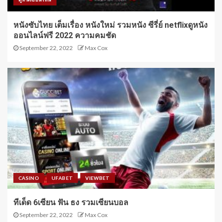
หนังซับไทย เต็มเรื่อง หนังใหม่ รวมหนัง ซีรี่ย์ netflixดูหนัง
ออนไลน์ฟรี 2022 ความคมชัด
September 22, 2022
Max Cox
CASINO
UFABET
VIEWBET
ทีเด็ด 6เซียน ฟัน ธง รวมเซียนบอล
September 22, 2022
Max Cox