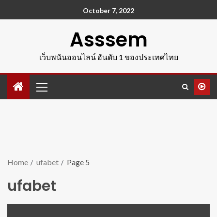
October 7, 2022
Asssem
เว็บพนันออนไลน์ อันดับ 1 ของประเทศไทย
Home
ufabet
Page 5
ufabet