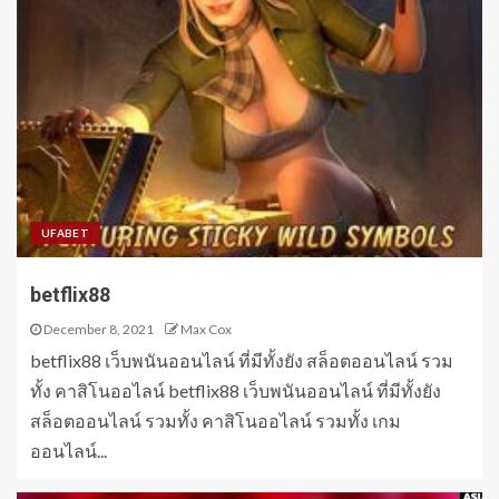
UFABET
betflix88
December 8, 2021
Max Cox
betflix88 เว็บพนันออนไลน์ ที่มีทั้งยัง สล็อตออนไลน์ รวม
ทั้ง คาสิโนออไลน์ betflix88 เว็บพนันออนไลน์ ที่มีทั้งยัง
สล็อตออนไลน์ รวมทั้ง คาสิโนออไลน์ รวมทั้ง เกม
ออนไลน์...