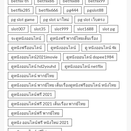
betflix-th
betflix86
betflix88
betflix99
betflix285
betflix666
pg444
pgslot88
pg slot game
pg slot มาใหม่
pg slot เว็บตรง
slot007
slot35
slot999
slot1688
slot pg
จะดูหนังออนไลน์
ดูหนังฟรี พากย์ไทยเต็มเรื่อง
ดูหนังฟรีออนไลน์
ดูหนังออนไลน์
ดู หนังออนไลน์ 4k
ดูหนังออนไลน์2021imovie
ดูหนังออนไลน์ dopee1984
ดูหนังออนไลน์ hd2youhd
ดูหนังออนไลน์ netflix
ดูหนังออนไลน์ พากย์ไทย
ดูหนังออนไลน์ พากย์ไทย เต็มเรื่องดูหนังฟรีออนไลน์ หนังไทย
ดูหนังออนไลน์ฟรี 2021
ดูหนังออนไลน์ฟรี 2021 เต็มเรื่อง พากย์ไทย
ดูหนังออนไลน์ฟรี พากย์ไทย
ดูหนัง ออนไลน์ฟรี หนังใหม่ 2021