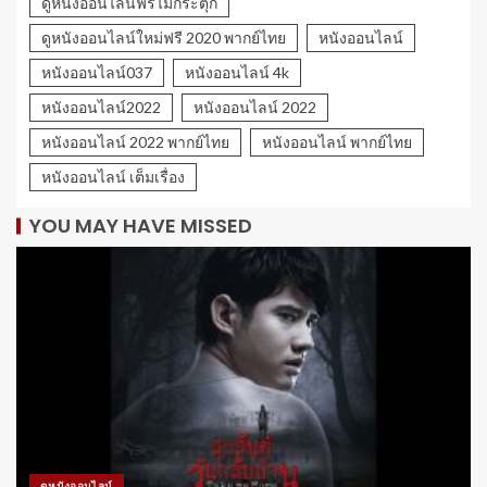
ดูหนังออนไลน์ฟรีไม่กระตุก
ดูหนังออนไลน์ใหม่ฟรี 2020 พากย์ไทย
หนังออนไลน์
หนังออนไลน์037
หนังออนไลน์ 4k
หนังออนไลน์2022
หนังออนไลน์ 2022
หนังออนไลน์ 2022 พากย์ไทย
หนังออนไลน์ พากย์ไทย
หนังออนไลน์ เต็มเรื่อง
YOU MAY HAVE MISSED
ดูหนังออนไลน์