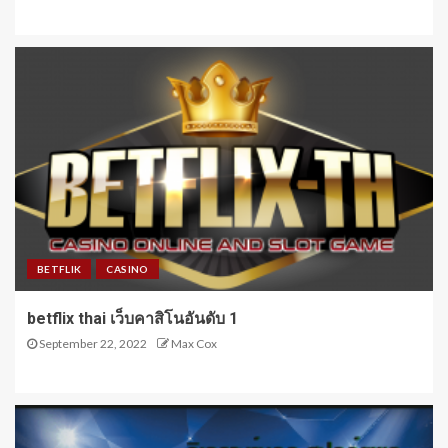
BETFLIK
CASINO
betflix thai เว็บคาสิโนอันดับ 1
September 22, 2022
Max Cox