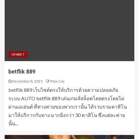
UFABET
betflik 889
December 8, 2021
Max Cox
betflik 889 เว็บไซต์ตรงให้บริการด้วยความปลอดภัย
ระบบ AUTO betflik 889 เล่นเกมส์สล็อตโดยตรงโดยไม่
ผ่านเอเย่นต์ ที่ทางค่ายของพวกเรานั้น ได้รวบรวมคาสิโน
มาให้บริการกับทาง มากยิ่งกว่า 30 คาสิโน ซึ่งแต่ละค่าย
นั้น...