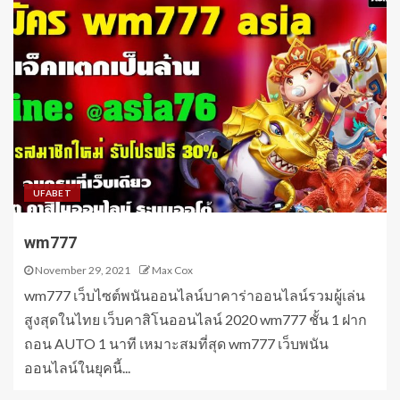
UFABET
wm777
November 29, 2021
Max Cox
wm777 เว็บไซต์พนันออนไลน์บาคาร่าออนไลน์รวมผู้เล่น
สูงสุดในไทย เว็บคาสิโนออนไลน์ 2020 wm777 ชั้น 1 ฝาก
ถอน AUTO 1 นาที เหมาะสมที่สุด wm777 เว็บพนัน
ออนไลน์ในยุคนี้...