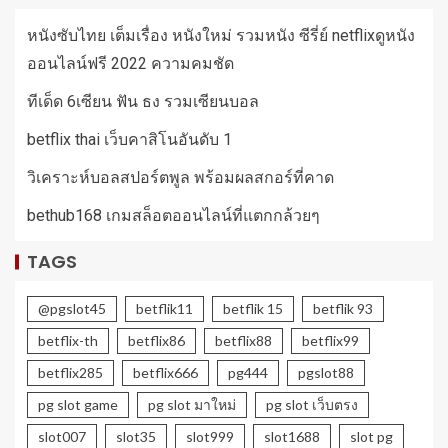
หนังซับไทย เต็มเรื่อง หนังใหม่ รวมหนัง ซีรี่ย์ netflixดูหนัง
ออนไลน์ฟรี 2022 ความคมชัด
ทีเด็ด 6เซียน ฟัน ธง รวมเซียนบอล
betflix thai เว็บคาสิโนอันดับ 1
วิเคราะห์บอลสปอร์ตพูล พร้อมผลสกอร์ที่คาด
bethub168 เกมสล็อตออนไลน์ที่แตกกล้วยๆ
TAGS
@pgslot45
betflik11
betflik 15
betflik 93
betflix-th
betflix86
betflix88
betflix99
betflix285
betflix666
pg444
pgslot88
pg slot game
pg slot มาใหม่
pg slot เว็บตรง
slot007
slot35
slot999
slot1688
slot pg