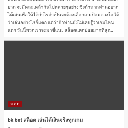
ยาก จะมีคละเคล้ากันไปหลายๆอย่าง ซี่งถ้าหากท่านอยาก
ได้เล่นเพื่อให้ได้กำไรจำเป็นจะต้องเลือกเกมป้อมดวงใจ ได้
ว่าเล่นอย่างไรก็แตก แต่ว่าถ้าท่านยังไม่เคยรู้ว่าเกมไหน
แตก วันนี้พวกเราจะมาชี้แนะ สล็อตแตกบ่อยมากที่สุด...
SLOT
bk bet สล็อต เล่นได้เงินจริงทุกเกม