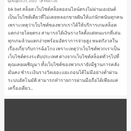
August 25, 2022
Max Cox
bk bet สล็อต เว็บไซต์สล็อตออนไลน์ตรงไม่ผ่านเอเย่นต์
เป็นเว็บไซต์เดียวที่ไม่เคยหลอกขายฝันให้แก่นักพนันทุกคน
เพราะเหตุว่าเว็บไซต์ของพวกเราได้ให้บริการเกมสล็อต
แตกง่ายโดยตรง สามารถได้เงินรางวัลตั้งแต่หนแรกที่เล่น
ทุกเกมล้วนแตกง่ายพร้อมอัตราการจ่ายสูง หมดกังวลใน
เรื่องเกี่ยวกับการฉ้อโกง เพราะเหตุว่าเว็บไซต์พวกเราเป็น
เว็บไซต์ตรงระดับประเทศ ต่างจากเว็บไซต์สล็อตทั่วๆไปที่
คุณเคยเผชิญมา ทั้งเว็บไซต์ของพวกเรายังมีฐานการคลัง
มั่นคง ชำระเงินรางวัลเยอะแยะถอนได้ไม่มีอย่างต่ำผ่าน
ระบบอัตโนมัติ สามารถทำรายการผ่านมือถือได้เพียงแค่
เครื่องเดียว...