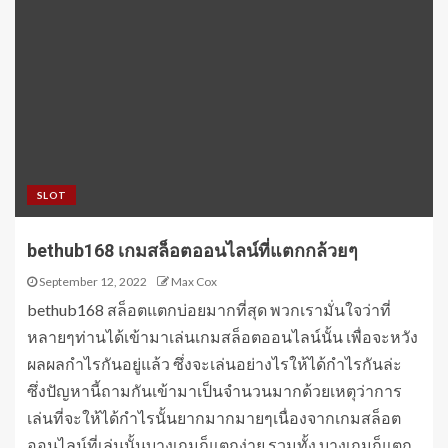
SLOT
bethub168 เกมสล็อตออนไลน์ที่แตกกล้วยๆ
September 12, 2022
Max Cox
bethub168 สล็อตแตกบ่อยมากที่สุด พวกเรามั่นใจว่าที่
หลายๆท่านได้เข้ามาเล่นเกมสล็อตออนไลน์นั้น เพื่อจะหวัง
ผลผลกำไรกันอยู่แล้ว ซึ่งจะเล่นอย่างไรให้ได้กำไรกันล่ะ
ซึ่งปัญหานี้ถามกันเข้ามาเป็นจำนวนมากด้วยเหตุว่าการ
เล่นที่จะให้ได้กำไรนั้นยากมากมายๆเนื่องจากเกมสล็อต
ออนไลน์ที่เล่นนั้นบางเกมก็แตกง่าย รวมทั้ง บางเกมก็แตก