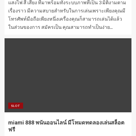
แสงไฟ สี เสียง ที่มาพร้อมทั้งระบบภาพที่เป็น 3 มิติงามตาม
เรื่องราว มีความสบายสำหรับในการเล่นเพราะเพียงคุณมี
โทรศัพท์มือถือเพียงหนึ่งเครื่องคุณก็สามารถเล่นได้แล้ว
ในส่วนของการ สมัครเป็น คุณสามารถทำเป็นง่าย...
SLOT
miami 888 พนันออนไลน์ มีโหมดทดลองเล่นสล็อต
ฟรี