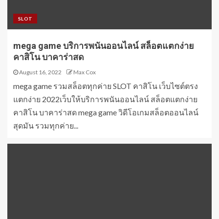
SLOT
mega game บริการพนันออนไลน์ สล็อตแตกง่าย
คาสิโน บาคาร่าสด
August 16, 2022
Max Cox
mega game รวมสล็อตทุกค่าย SLOT คาสิโน เว็บไซต์ตรง
แตกง่าย 2022เว็บให้บริการพนันออนไลน์ สล็อตแตกง่าย
คาสิโน บาคาร่าสด mega game วิดีโอเกมสล็อตออนไลน์
สุดมัน รวมทุกค่าย...